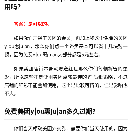
影
投稿
用吗？
|
同
城
答案：是可以的。
登录
注册
如果你们开通了美团的会员，再加上我这个免费的美团
美
食
y|ou惠ju|an，那么你们点一个外卖基本可以省十几块钱一
|
顿，因为免费y|ou惠ju|an大部分都是5元左右。
打
车
如果美团店铺本身就赠送红包那么你们每顿折省的更
少，所以这些才是使用美团点餐最佳的省|银纸策略，不过
免
店铺的红包不能叠加使用，这个是比较可惜的，但是影响也
费
不大。
办
卡
免费美团y|ou惠ju|an多久过期？
你们当天领取美团外卖券，需要你们当天使用的，因为