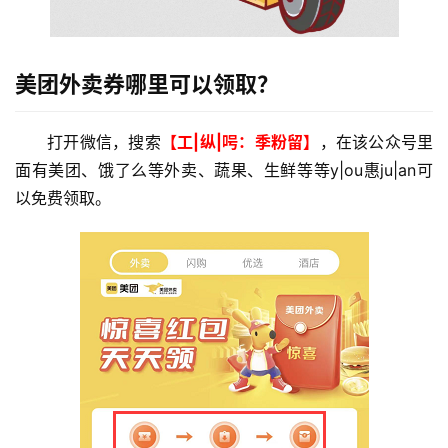
美团外卖券哪里可以领取？
打开微信，搜索
【工|纵|呺：季粉留】
，在该公众号里
面有美团、饿了么等外卖、蔬果、生鲜等等y|ou惠ju|an可
以免费领取。