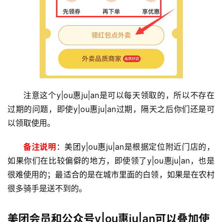
注意这个y|ou惠ju|an是可以每天领取的，所以不存在
首
过期的问题，即使y|ou惠ju|an过期，隔天之后你们还是可
页
以领取使用。
入
备注说明
：美团y|ou惠ju|an是根据定位附近门店的，
手
|
如果你们在比较偏僻的地方，即使领了y|ou惠ju|an，也是
剁
很难使用的；最适合的是在城市里面的白领，如果是在农村
手
很多骑手是送不到的。
电
美团会员和公众号y|ou惠ju|an可以叠加使