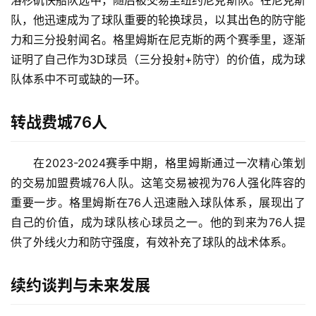
洛杉矶快船队选中，随后被交易至纽约尼克斯队。在尼克斯
队，他迅速成为了球队重要的轮换球员，以其出色的防守能
力和三分投射闻名。格里姆斯在尼克斯的两个赛季里，逐渐
证明了自己作为3D球员（三分投射+防守）的价值，成为球
队体系中不可或缺的一环。
转战费城76人
在2023-2024赛季中期，格里姆斯通过一次精心策划
的交易加盟费城76人队。这笔交易被视为76人强化阵容的
重要一步。格里姆斯在76人迅速融入球队体系，展现出了
自己的价值，成为球队核心球员之一。他的到来为76人提
首
供了外线火力和防守强度，有效补充了球队的战术体系。
页
续约谈判与未来发展
入
手