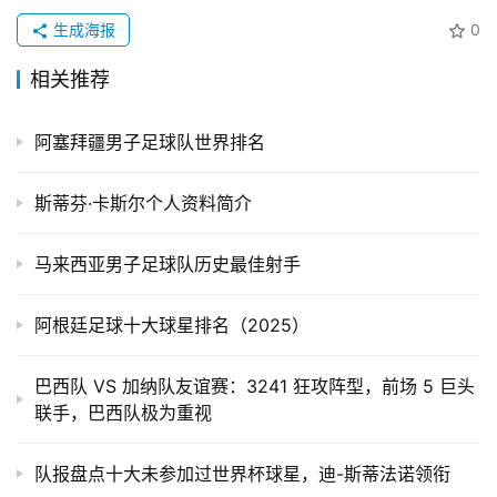
生成海报
0
相关推荐
阿塞拜疆男子足球队世界排名
斯蒂芬·卡斯尔个人资料简介
马来西亚男子足球队历史最佳射手
阿根廷足球十大球星排名（2025）
巴西队 VS 加纳队友谊赛：3241 狂攻阵型，前场 5 巨头
联手，巴西队极为重视
队报盘点十大未参加过世界杯球星，迪-斯蒂法诺领衔