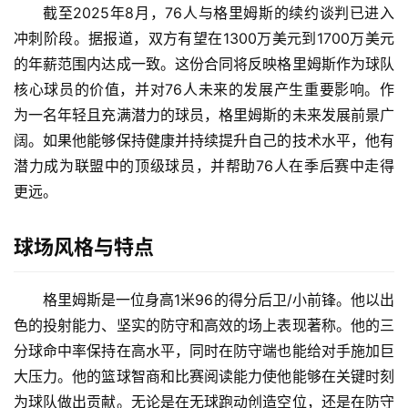
截至2025年8月，76人与格里姆斯的续约谈判已进入
|
冲刺阶段。据报道，双方有望在1300万美元到1700万美元
剁
手
的年薪范围内达成一致。这份合同将反映格里姆斯作为球队
核心球员的价值，并对76人未来的发展产生重要影响。作
电
为一名年轻且充满潜力的球员，格里姆斯的未来发展前景广
影
投稿
阔。如果他能够保持健康并持续提升自己的技术水平，他有
|
潜力成为联盟中的顶级球员，并帮助76人在季后赛中走得
同
更远。
城
登录
注册
球场风格与特点
美
食
|
格里姆斯是一位身高1米96的得分后卫/小前锋。他以出
打
色的投射能力、坚实的防守和高效的场上表现著称。他的三
车
分球命中率保持在高水平，同时在防守端也能给对手施加巨
大压力。他的篮球智商和比赛阅读能力使他能够在关键时刻
免
为球队做出贡献。无论是在无球跑动创造空位，还是在防守
费