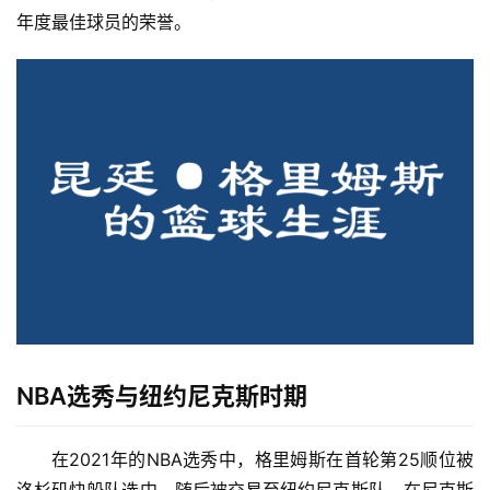
年度最佳球员的荣誉。
NBA选秀与纽约尼克斯时期
在2021年的NBA选秀中，格里姆斯在首轮第25顺位被