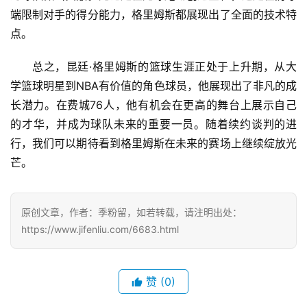
端限制对手的得分能力，格里姆斯都展现出了全面的技术特
办
卡
点。
总之，昆廷·格里姆斯的篮球生涯正处于上升期，从大
学篮球明星到NBA有价值的角色球员，他展现出了非凡的成
长潜力。在费城76人，他有机会在更高的舞台上展示自己
的才华，并成为球队未来的重要一员。随着续约谈判的进
行，我们可以期待看到格里姆斯在未来的赛场上继续绽放光
芒。
原创文章，作者：季粉留，如若转载，请注明出处：
https://www.jifenliu.com/6683.html
赞
(0)