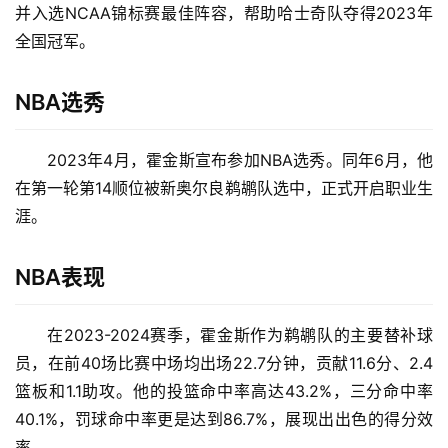
并入选NCAA锦标赛最佳阵容，帮助哈士奇队夺得2023年
全国冠军。
NBA选秀
2023年4月，霍金斯宣布参加NBA选秀。同年6月，他
首
在第一轮第14顺位被新奥尔良鹈鹕队选中，正式开启职业生
页
涯。
入
NBA表现
手
|
剁
在2023-2024赛季，霍金斯作为鹈鹕队的主要替补球
手
员，在前40场比赛中场均出场22.7分钟，贡献11.6分、2.4
篮板和1.1助攻。他的投篮命中率高达43.2%，三分命中率
电
40.1%，罚球命中率更是达到86.7%，展现出出色的得分效
影
投稿
率。