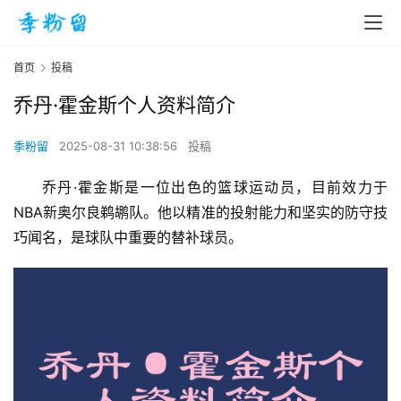
首页
投稿
乔丹·霍金斯个人资料简介
季粉留
2025-08-31 10:38:56
投稿
乔丹·霍金斯是一位出色的篮球运动员，目前效力于
NBA新奥尔良鹈鹕队。他以精准的投射能力和坚实的防守技
巧闻名，是球队中重要的替补球员。