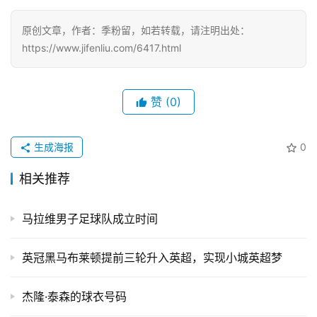
原创文章，作者：季粉留，如若转载，请注明出处：
https://www.jifenliu.com/6417.html
赞
(0)
生成海报
0
相关推荐
马拉维男子足球队成立时间
英冠黑马布莱顿提前三轮升入英超，实现小城英超梦
杰隆·泰森的球衣号码