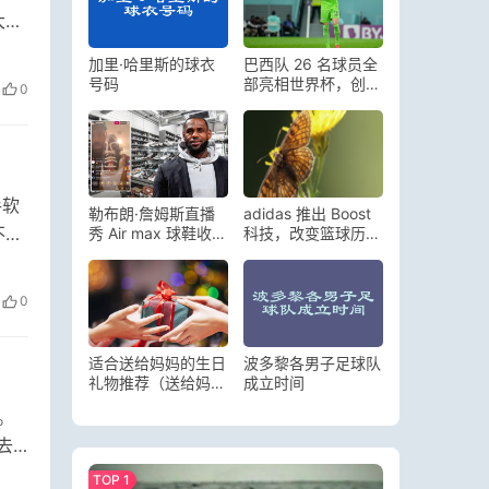
大且
加里·哈里斯的球衣
巴西队 26 名球员全
号码
部亮相世界杯，创造
0
历史纪录
手软
勒布朗·詹姆斯直播
adidas 推出 Boost
不在
秀 Air max 球鞋收
科技，改变篮球历
藏，美媒：他是耐克
史，助力运动员更好
最大咖运动员
表现
0
适合送给妈妈的生日
波多黎各男子足球队
礼物推荐（送给妈妈
成立时间
实际点的礼物）
。
去