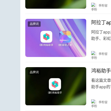
季粉留
阿拉丁a
品牌词
阿拉丁ap
助手、彩虹
的一个运营
季粉留
鸿裕助手
品牌词
看这篇文章
助手app
了，直接进
季粉留