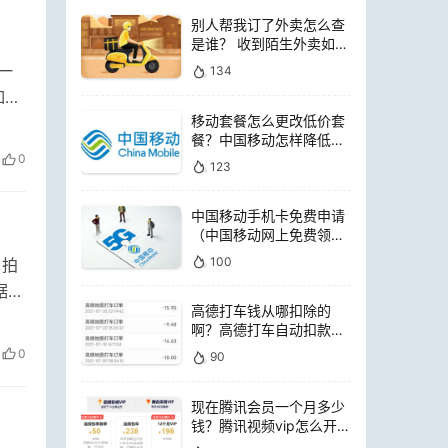
别人帮我订了外卖怎么查
是谁？ 收到陌生外卖如何
查询是谁点的
一
134
如果
移动套餐怎么更改低价套
餐？中国移动怎样降低套
餐费用
0
123
中国移动手机卡免费申请
（中国移动网上免费领电
话卡）
100
、拍
据说
高德打车钱从哪扣除的
啊？高德打车自动扣款是
扣哪里的钱
0
90
现在腾讯会员一个月多少
钱？腾讯视频vip怎么开通
便宜