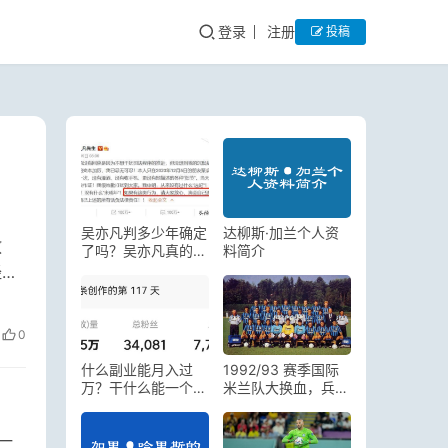
登录
注册
投稿
吴亦凡判多少年确定
达柳斯·加兰个人资
教
了吗？吴亦凡真的在
料简介
牢里吗
经使
0
什么副业能月入过
1992/93 赛季国际
万？干什么能一个月
米兰队大换血，兵强
挣1万
马壮却战绩不佳
一