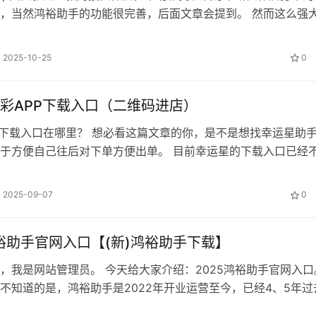
，当然鸿裕助手的功能很完善，后面文章会提到。 然而这么强
，自然会吸引很多爱好者想下载安…
2025-10-25
0
彩APP下载入口（二维码进店）
p下载入口在哪里？ 想必看这篇文章的你，是不是想找幸运星助
于方便自己往后对下单方便出单。 目前幸运星的下载入口已经
了，需要你们找到授权人才能索…
2025-09-07
0
鸿裕助手官网入口【(新)鸿裕助手下载】
，我是网站管理员。 今天给大家介绍：2025鸿裕助手官网入口
不知道的是，鸿裕助手是2022年开业运营至今，已经4、5年过
然很多人不知道鸿裕助手的…