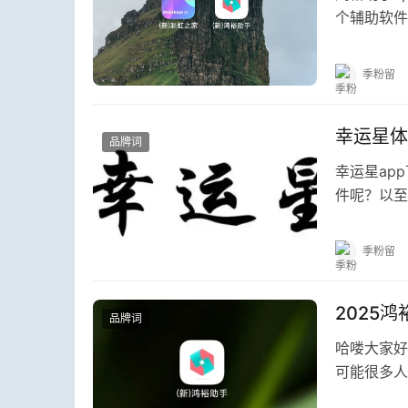
个辅助软件
好用的软件
季粉留
幸运星体
品牌词
幸运星ap
件呢？以至
互联网里面
季粉留
2025
品牌词
哈喽大家好
可能很多人
了。但是仍