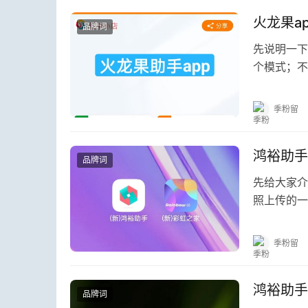
火龙果a
品牌词
先说明一下
个模式；不
兄弟们想找
季粉留
鸿裕助手
品牌词
先给大家介
照上传的一
这些年累计
季粉留
鸿裕助手
品牌词