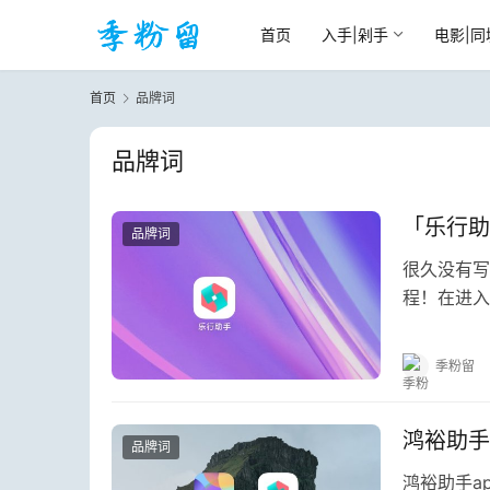
首页
入手|剁手
电影|同
首页
品牌词
品牌词
「乐行助
品牌词
很久没有写
程！在进入
用过乐行助
季粉留
鸿裕助手
品牌词
鸿裕助手a