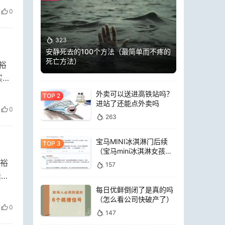
0
323
安静死去的100个方法（最简单而不疼的
死亡方法）
裕
实单
外卖可以送进高铁站吗？
进站了还能点外卖吗
0
263
宝马MINI冰淇淋门后续
（宝马mini冰淇淋女孩员
工）
裕
157
话
每日优鲜倒闭了是真的吗
（怎么看公司快破产了）
0
147