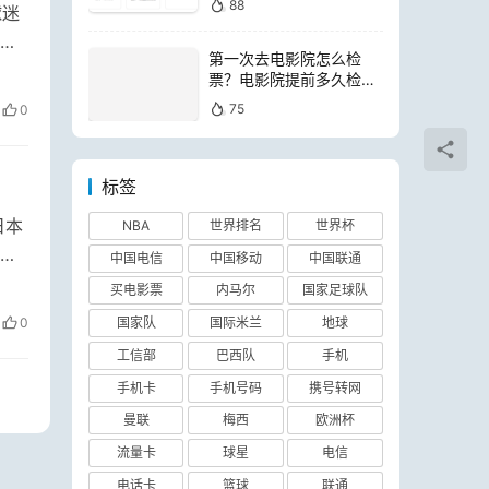
88
球迷
风
第一次去电影院怎么检
票？电影院提前多久检票
进场
75
0
标签
NBA
世界排名
世界杯
日本
命中
中国电信
中国移动
中国联通
买电影票
内马尔
国家足球队
国家队
国际米兰
地球
0
工信部
巴西队
手机
手机卡
手机号码
携号转网
曼联
梅西
欧洲杯
流量卡
球星
电信
电话卡
篮球
联通