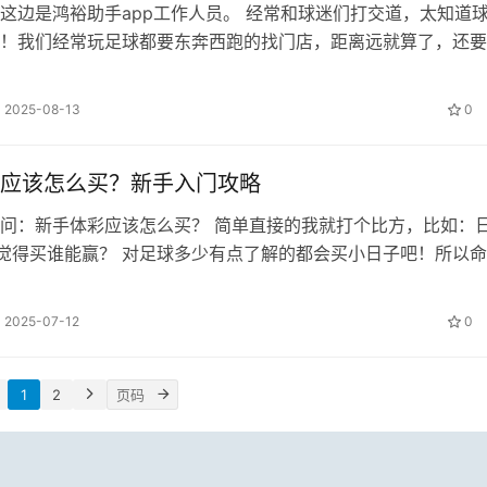
这边是鸿裕助手app工作人员。 经常和球迷们打交道，太知道
！我们经常玩足球都要东奔西跑的找门店，距离远就算了，还要
有点心里突突了。 所以这次趁着…
2025-08-13
0
应该怎么买？新手入门攻略
问：新手体彩应该怎么买？ 简单直接的我就打个比方，比如：
觉得买谁能赢？ 对足球多少有点了解的都会买小日子吧！所以
？那么可能有些朋友就问其他的比…
2025-07-12
0
1
2