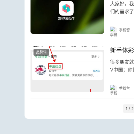
大家好，我
们的需求了
吹雨淋的就
季粉留
新手体彩
品牌词
很多朋友就
V中国；你
不就来了吗
季粉留
1 / 2