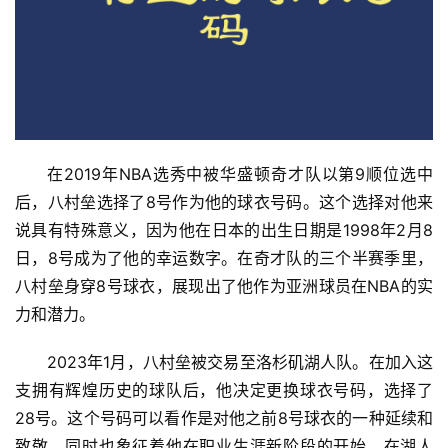
在2019年NBA选秀中被华盛顿奇才队以第9顺位选中
后，八村垒选择了8号作为他的球衣号码。这个选择对他来
说具有特殊意义，因为他在日本的出生日期是1998年2月8
日，8号成为了他的幸运数字。在奇才队的三个半赛季里，
八村垒身穿8号球衣，展现出了他作为亚洲球员在NBA的实
首
力和潜力。
页
2023年1月，八村垒被交易至洛杉矶湖人队。在加入这
入
支拥有辉煌历史的球队后，他决定更换球衣号码，选择了
手
28号。这个号码可以看作是对他之前8号球衣的一种延续和
|
致敬，同时也象征着他在职业生涯新阶段的开始。在湖人