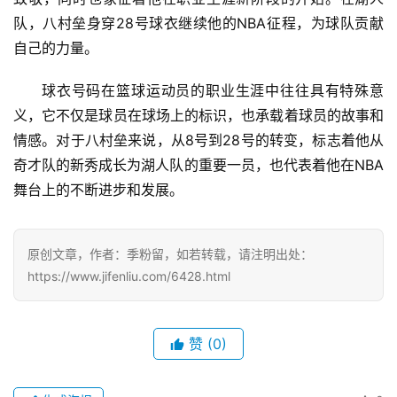
剁
队，八村垒身穿28号球衣继续他的NBA征程，为球队贡献
手
自己的力量。
电
球衣号码在篮球运动员的职业生涯中往往具有特殊意
影
投稿
义，它不仅是球员在球场上的标识，也承载着球员的故事和
|
同
情感。对于八村垒来说，从8号到28号的转变，标志着他从
城
奇才队的新秀成长为湖人队的重要一员，也代表着他在NBA
登录
注册
舞台上的不断进步和发展。
美
食
|
原创文章，作者：季粉留，如若转载，请注明出处：
打
https://www.jifenliu.com/6428.html
车
免
赞
(0)
费
办