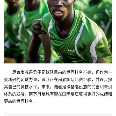
入
手
|
剁
手
电
影
投稿
|
同
城
尽管南苏丹男子足球队目前的世界排名不高，但作为一
登录
注册
支新兴的足球力量，该队正在积累国际比赛经验，并逐步提
美
高自己的竞技水平。未来，随着足球基础设施的完善和青训
食
体系的发展，南苏丹足球有望在国际足坛取得更好的成绩和
|
更高的世界排名。
打
车