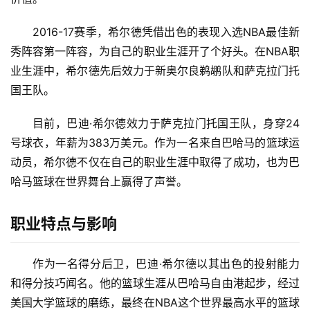
手
2016-17赛季，希尔德凭借出色的表现入选NBA最佳新
秀阵容第一阵容，为自己的职业生涯开了个好头。在NBA职
电
影
业生涯中，希尔德先后效力于新奥尔良鹈鹕队和萨克拉门托
投稿
|
国王队。
同
城
目前，巴迪·希尔德效力于萨克拉门托国王队，身穿24
登录
注册
号球衣，年薪为383万美元。作为一名来自巴哈马的篮球运
美
动员，希尔德不仅在自己的职业生涯中取得了成功，也为巴
食
哈马篮球在世界舞台上赢得了声誉。
|
打
职业特点与影响
车
免
作为一名得分后卫，巴迪·希尔德以其出色的投射能力
费
和得分技巧闻名。他的篮球生涯从巴哈马自由港起步，经过
办
美国大学篮球的磨练，最终在NBA这个世界最高水平的篮球