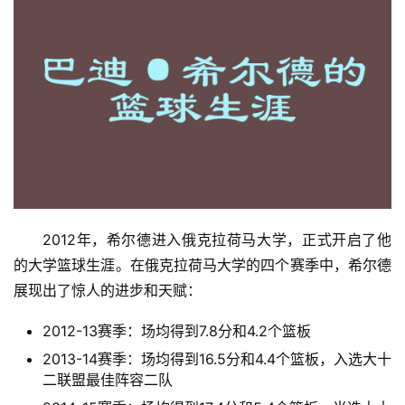
2012年，希尔德进入俄克拉荷马大学，正式开启了他
的大学篮球生涯。在俄克拉荷马大学的四个赛季中，希尔德
展现出了惊人的进步和天赋：
2012-13赛季：场均得到7.8分和4.2个篮板
2013-14赛季：场均得到16.5分和4.4个篮板，入选大十
二联盟最佳阵容二队