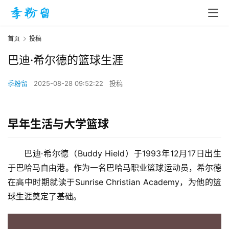
首页
投稿
巴迪·希尔德的篮球生涯
季粉留
2025-08-28 09:52:22
投稿
早年生活与大学篮球
巴迪·希尔德（Buddy Hield）于1993年12月17日出生
于巴哈马自由港。作为一名巴哈马职业篮球运动员，希尔德
在高中时期就读于Sunrise Christian Academy，为他的篮
球生涯奠定了基础。