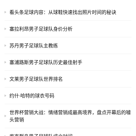
看头条足球内容：从球鞋快速找出照片时间的秘诀
塞拉利昂男子足球队身价分析
苏丹男子足球队主教练
塞浦路斯男子足球队历史最佳射手
文莱男子足球队世界排名
约什·哈特的球衣号码
世界杯营销大战：情绪营销成最高境界，盘点开幕后的噱
头营销