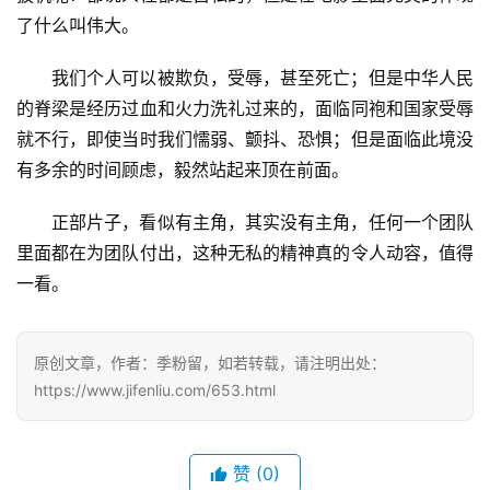
城
了什么叫伟大。
登录
注册
美
我们个人可以被欺负，受辱，甚至死亡；但是中华人民
食
的脊梁是经历过血和火力洗礼过来的，面临同袍和国家受辱
|
就不行，即使当时我们懦弱、颤抖、恐惧；但是面临此境没
打
有多余的时间顾虑，毅然站起来顶在前面。
车
正部片子，看似有主角，其实没有主角，任何一个团队
免
里面都在为团队付出，这种无私的精神真的令人动容，值得
费
办
一看。
卡
原创文章，作者：季粉留，如若转载，请注明出处：
https://www.jifenliu.com/653.html
赞
(0)