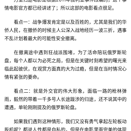
情电影官方都已经讲述了；所以这部的电影看点很足。
看点一：战争爆发肯定是以及百姓的，尤其是我们的华
侨人民，在撤侨的时候主人公深入战地经历一波三折，遇事
首
不乱计划着最大的可能性安全撤离。
页
在撤离途中遇到狂战派围堵，为了活命陪玩俄罗斯轮
入
盘，每个人都以为必死之局，但是在关键时刻希望的曙光来
手
临此起彼伏，在观赏方面真的大为过瘾，但是在当时情况心
|
情有紧张的要命。
剁
手
看点二：就是外交官的伟大形象，面临一路的枪林弹
雨，毅然的带着一千多号人长途跋涉的归途，还不说其中的
电
遭遇，单轮刚刚提及的俄罗斯轮盘。
影
投稿
|
如果我们遇到这种情形，我们又没有勇气拿起左轮板动
同
扳机呢？都说人性都是自私的，但是在电影里面完美的体现