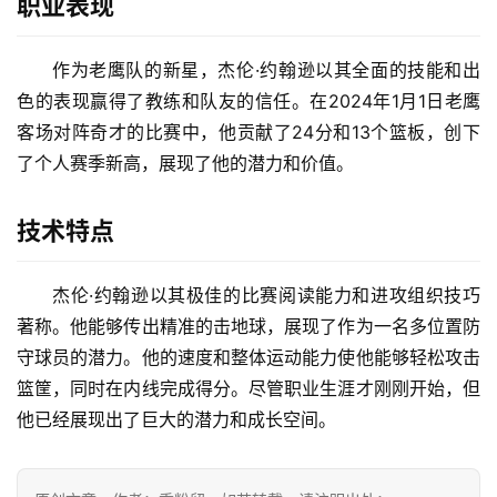
职业表现
入
手
作为老鹰队的新星，杰伦·约翰逊以其全面的技能和出
|
色的表现赢得了教练和队友的信任。在2024年1月1日老鹰
剁
客场对阵奇才的比赛中，他贡献了24分和13个篮板，创下
手
了个人赛季新高，展现了他的潜力和价值。
电
影
技术特点
投稿
|
同
杰伦·约翰逊以其极佳的比赛阅读能力和进攻组织技巧
城
著称。他能够传出精准的击地球，展现了作为一名多位置防
登录
注册
守球员的潜力。他的速度和整体运动能力使他能够轻松攻击
美
篮筐，同时在内线完成得分。尽管职业生涯才刚刚开始，但
食
他已经展现出了巨大的潜力和成长空间。
|
打
车