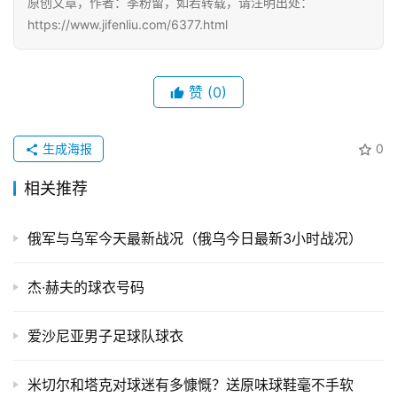
原创文章，作者：季粉留，如若转载，请注明出处：
https://www.jifenliu.com/6377.html
免
费
办
赞
(0)
卡
生成海报
0
相关推荐
俄军与乌军今天最新战况（俄乌今日最新3小时战况）
杰·赫夫的球衣号码
爱沙尼亚男子足球队球衣
米切尔和塔克对球迷有多慷慨？送原味球鞋毫不手软