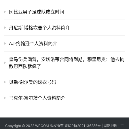
冈比亚男子足球队成立时间
丹尼斯·博格坎普个人资料简介
AJ·约翰逊个人资料简介
皇马伤兵满营，安切洛蒂合同将到期，穆里尼奥：他去执
教巴西队就疯了
贝勒·谢尔曼的球衣号码
马克尔·富尔茨个人资料简介
Copyright © 2022 WPCOM 版权所有
粤ICP备2021136285号
|
网站地图
|
百