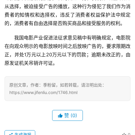
从选择，被迫接受广告的播放，这种行为侵犯了我们作为消
美
食
费者的知情权和选择权，违反了消费者权益保护法中规定
|
的，消费者有自由选择是否购买商品和接受服务的权利。
打
车
我国电影产业促进法征求意见稿中有明确规定，电影院
在向观众明示的电影放映时间之后放映广告的，要求限期改
免
正，并处1万元以上20万元以下的罚款；逾期未改正的，由
费
原发证机关吊销许可证。
办
卡
原创文章，作者：季粉留，如若转载，请注明出处：
https://www.jifenliu.com/1746.html
赞
(0)
生成海报
0