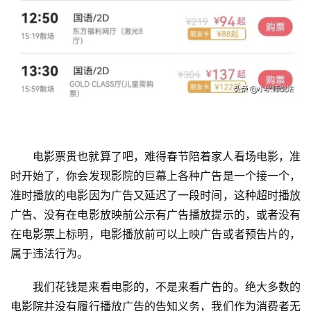
首
页
入
手
|
电影票贵也就算了吧，难得春节陪着家人看场电影，准
剁
时开始了，你会发现影院的巨幕上各种广告是一个接一个，
手
准时播放的电影因为广告又延迟了一段时间，这种超时播放
广告、没有在电影放映前公示有广告播放提示的，或者没有
电
在电影票上标明，电影播放前可以上映广告或者预告片的，
影
投稿
属于违法行为。
|
同
我们花钱是来看电影的，不是来看广告的。绝大多数的
城
登录
注册
电影院并没有履行播放广告的告知义务，我们作为消费者无