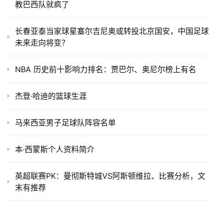
教巴西队就疯了
长春亚泰当家球星塞尔吉尼奥或转投北京国安，中国足球
未来走向将变？
NBA 历史前十影响力排名：贾巴尔、奥尼尔榜上有名
杰登·哈迪的篮球生涯
马来西亚男子足球队阵容名单
本·西蒙斯个人资料简介
英超联赛PK：曼彻斯特城VS阿斯顿维拉、比赛分析，文
末有推荐