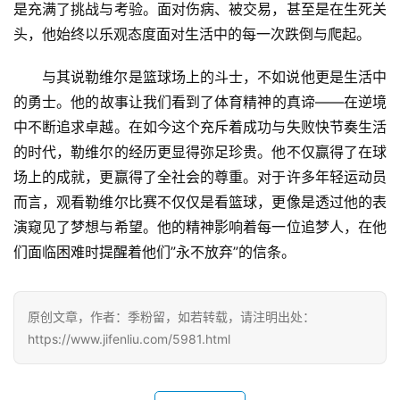
城
是充满了挑战与考验。面对伤病、被交易，甚至是在生死关
登录
注册
头，他始终以乐观态度面对生活中的每一次跌倒与爬起。
美
食
与其说勒维尔是篮球场上的斗士，不如说他更是生活中
|
的勇士。他的故事让我们看到了体育精神的真谛——在逆境
打
中不断追求卓越。在如今这个充斥着成功与失败快节奏生活
车
的时代，勒维尔的经历更显得弥足珍贵。他不仅赢得了在球
场上的成就，更赢得了全社会的尊重。对于许多年轻运动员
免
而言，观看勒维尔比赛不仅仅是看篮球，更像是透过他的表
费
演窥见了梦想与希望。他的精神影响着每一位追梦人，在他
办
卡
们面临困难时提醒着他们”永不放弃”的信条。
原创文章，作者：季粉留，如若转载，请注明出处：
https://www.jifenliu.com/5981.html