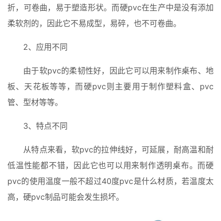
折，可卷曲，易于塑造形状。而硬pvc在生产中是没有添加
柔软剂的，因此它不易成型，易碎，也不可卷曲。
2、应用不同
由于软pvc的柔韧性好，因此它可以用来制作桌布、地
板、天花板等等，而硬pvc则主要用于制作塑料盒、pvc
首
管、型材等等。
页
3、特点不同
入
手
从特点来看，软pvc的拉伸线好，可延展，耐高温和耐
|
低温性能都不错，因此它也可以用来制作透明桌布。而硬
剁
pvc的使用温度一般不超过40度pvc是什么材质，若温度太
手
高，硬pvc制品可能会发生损坏。
电