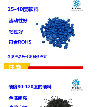
影
投稿
|
同
城
登录
注册
美
食
|
打
车
免
费
办
卡