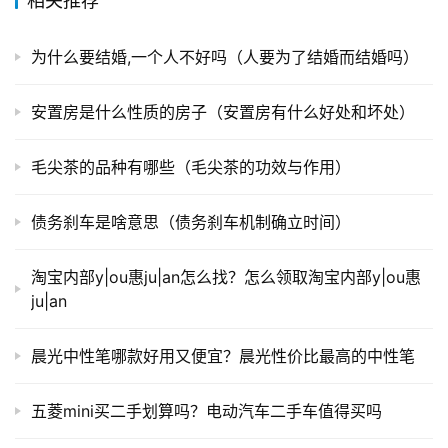
相关推荐
为什么要结婚,一个人不好吗（人要为了结婚而结婚吗）
安置房是什么性质的房子（安置房有什么好处和坏处）
毛尖茶的品种有哪些（毛尖茶的功效与作用）
债务刹车是啥意思（债务刹车机制确立时间）
淘宝内部y|ou惠ju|an怎么找？怎么领取淘宝内部y|ou惠
ju|an
晨光中性笔哪款好用又便宜？晨光性价比最高的中性笔
五菱mini买二手划算吗？电动汽车二手车值得买吗