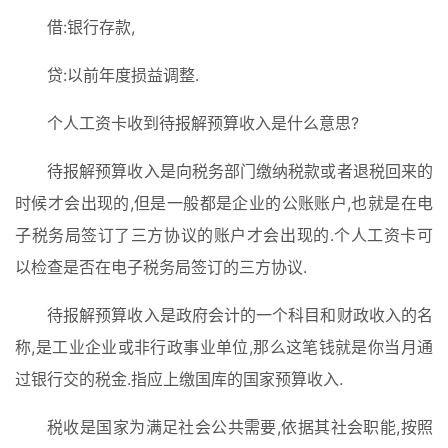
手
借:银行存款,
电
贷:以前年度损益调整.
影
投稿
|
个人工资卡收到待报解预算收入是什么意思?
同
城
待报解预算收入是向税务部门缴纳税款或者退税回来的
登录
注册
时候才会出现的,但是一般都是企业的公账账户,也就是在电
美
子税务局签订了三方协议的账户才会出现的.个人工资卡可
食
以检查是否在电子税务局签订的三方协议.
|
打
待报解预算收入是政府会计的一个科目和财政收入的名
车
称,是工业企业或非行政事业单位,那么这笔钱就是你当月通
免
过银行交的税金.指应上缴国库的国家预算收入.
费
办
税收是国家为满足社会公共需要,依据其社会职能,按照