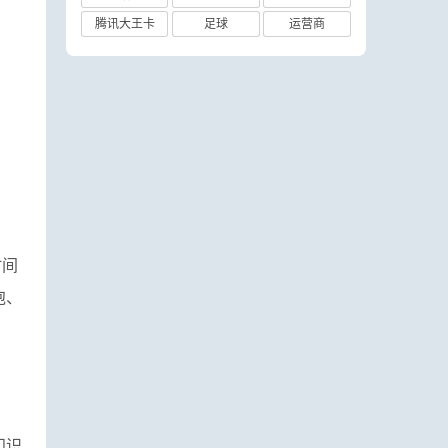
腾讯大王卡
足球
运营商
时间
泡、