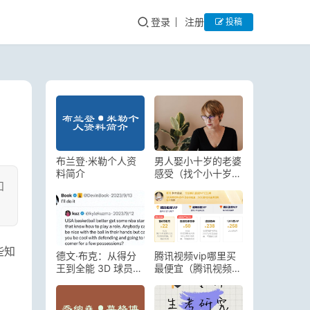
登录
注册
投稿
布兰登·米勒个人资
男人娶小十岁的老婆
料简介
感受（找个小十岁的
知
女孩做老婆怎么样）
些知
德文·布克：从得分
腾讯视频vip哪里买
王到全能 3D 球员的
最便宜（腾讯视频会
惊人蜕变
员在哪里买最便宜）