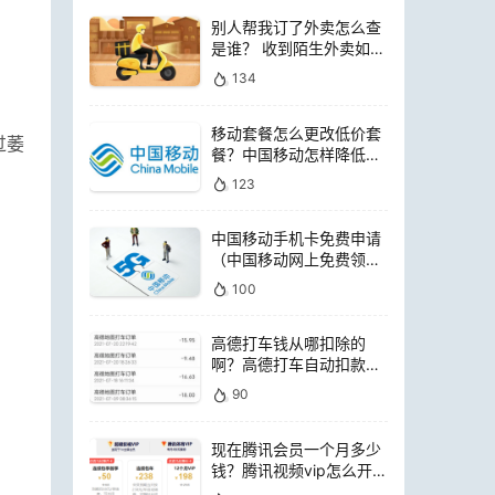
别人帮我订了外卖怎么查
是谁？ 收到陌生外卖如何
查询是谁点的
134
移动套餐怎么更改低价套
过萎
餐？中国移动怎样降低套
餐费用
123
中国移动手机卡免费申请
（中国移动网上免费领电
话卡）
100
高德打车钱从哪扣除的
啊？高德打车自动扣款是
扣哪里的钱
90
现在腾讯会员一个月多少
钱？腾讯视频vip怎么开通
便宜