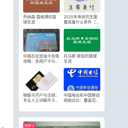
乔纳森·莫格博的篮
2025年考研究生需
球生涯
要具备什么条件（考
研究生需要怎么准
备）
中国石化加油卡充值
托马斯·索伯的篮球
攻略：多用户卡与单
生涯
用户卡充值流程全解
析
物联卡开户与注销：
中国电信和中国移动
专业人士详解开卡和
网络对比：覆盖范
销户事宜
围、速度与信号质量
解析