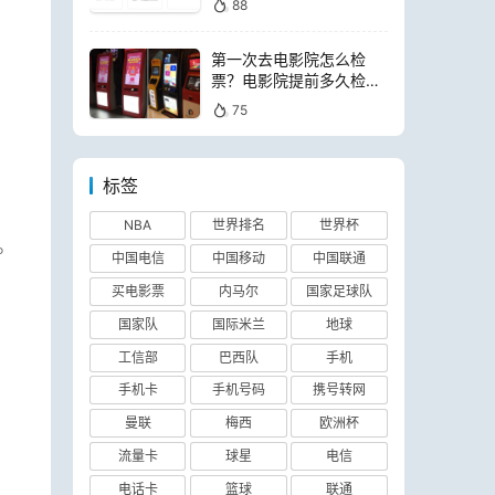
88
第一次去电影院怎么检
票？电影院提前多久检票
进场
75
标签
NBA
世界排名
世界杯
。
中国电信
中国移动
中国联通
买电影票
内马尔
国家足球队
国家队
国际米兰
地球
工信部
巴西队
手机
手机卡
手机号码
携号转网
曼联
梅西
欧洲杯
流量卡
球星
电信
电话卡
篮球
联通