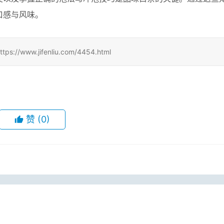
类以及掌握正确的泡法与冲泡技巧是品味白茶的关键。通过这些
口感与风味。
.jifenliu.com/4454.html