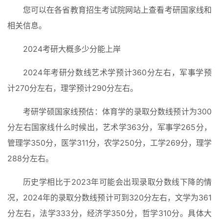
您可以在各省教育招生考试院网站上查看考研国家线和
电
相关信息。
影
投稿
|
2024考研大概多少分能上岸
同
城
登录
注册
2024年考研分数线艺术学预计360分左右，军事学预
计270分左右，理学预计290分左右。
美
食
考研学硕国家线预估：体育学的录取分数线预计为300
|
打
分左右国家线什么时候出，艺术学363分，军事学265分，
车
管理学350分，医学311分，农学250分，工学269分，理学
288分左右。
免
费
历史学相比于2023年可能会出现录取分数线下降的情
办
况，2024年的录取分数线预计可到320分左右，文学为361
卡
分左右，法学333分，经济学350分，哲学310分。具体大