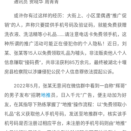
通讯员 贺晓华 周青青
或许你有过这样的经历：大街上、小区里偶遇“推广促
销”的人，声称只要提供手机号码及验证码，就能免费获赠
洗衣液、洗洁精等小礼品……请注意电话卡免费领手机，这
种所谓的推广活动可能正在侵犯你的个人隐私！近日，刘
某、张某等15人以免费领取礼品为噱头，非法贩卖他人个人
信息赚取“接码费”，共非法获利85万余元，最终被湖北十堰
房县检察院以涉嫌侵犯公民个人信息罪依法提起公诉。
2022年5月，张某无意间在微信群中看到一自称“辉哥”
的男子发布“招聘
地推
员，日入千元”广告，便主动加为好
友，在其指导下熟练掌握了“地推”操作流程：以“免费领取小
礼品”名义获取他人手机号码，发送至地推群中，核实该手
机号码是否注册过相应平台，未注册的手机号码则由“地推”