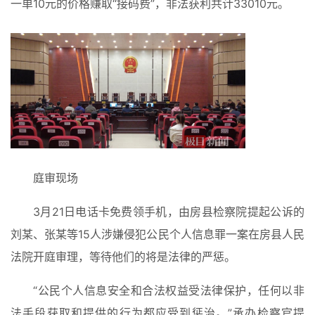
一单10元的价格赚取“接码费”，非法获利共计33010元。
同
城
登录
注册
美
食
|
打
车
免
庭审现场
费
办
3月21日电话卡免费领手机，由房县检察院提起公诉的
卡
刘某、张某等15人涉嫌侵犯公民个人信息罪一案在房县人民
法院开庭审理，等待他们的将是法律的严惩。
“公民个人信息安全和合法权益受法律保护，任何以非
法手段获取和提供的行为都应受到惩治。”承办检察官提