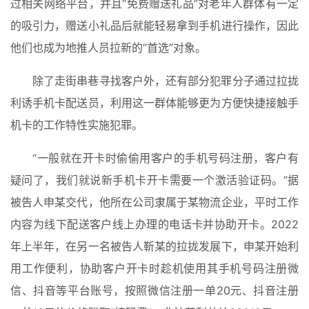
过相关网络平台，并且“免费赠送礼品”对老年人群体有一定
的吸引力，赠送小礼品后就能轻易拿到手机进行操作，因此
他们也成为地推人员拉新的“首选”对象。
除了走街串巷寻找客户外，还有部分犯罪分子通过拉拢
利诱手机卡配送员，利用这一群体能够更为方便快捷接触手
首
机卡的工作特性实施犯罪。
页
“一般就在开卡时偷偷用客户的手机号码注册，客户有
入
疑问了，我们就说新手机卡开卡需要一个激活验证码。”据
手
被告人申某交代，他所在公司隶属于某物流企业，平时工作
|
剁
内容为线下配送客户线上办理的电话卡并协助开卡。2022
手
年上半年，在另一名被告人靳某的拉拢发展下，申某开始利
用工作便利，协助客户开卡时趁机使用其手机号码注册微
电
信、抖音等平台账号，按照微信注册一单20元、抖音注册
影
投稿
|