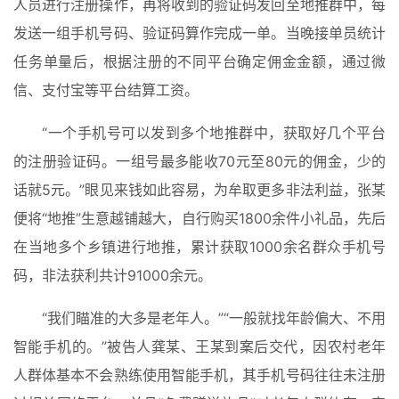
人员进行注册操作，再将收到的验证码发回至地推群中，每
发送一组手机号码、验证码算作完成一单。当晚接单员统计
任务单量后，根据注册的不同平台确定佣金金额，通过微
信、支付宝等平台结算工资。
“一个手机号可以发到多个地推群中，获取好几个平台
的注册验证码。一组号最多能收70元至80元的佣金，少的
话就5元。”眼见来钱如此容易，为牟取更多非法利益，张某
便将“地推”生意越铺越大，自行购买1800余件小礼品，先后
在当地多个乡镇进行地推，累计获取1000余名群众手机号
码，非法获利共计91000余元。
“我们瞄准的大多是老年人。”“一般就找年龄偏大、不用
智能手机的。”被告人龚某、王某到案后交代，因农村老年
人群体基本不会熟练使用智能手机，其手机号码往往未注册