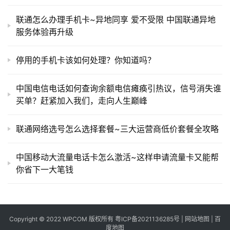
联通怎么办理手机卡~异地同享 爱不受限 中国联通异地
服务体验再升级
停用的手机卡该如何处理？你知道吗？
中国电信电话如何查询余额电信瘫痪引热议，信号消失谁
买单？赶紧加入我们，走向人生巅峰
联通网络选号怎么选择套餐~三大运营商低价套餐全攻略
中国移动大流量电话卡怎么激活~这样申请流量卡又能帮
你省下一大笔钱
Copyright © 2022 WPCOM 版权所有
粤ICP备2021136285号
|
网站地图
|
百
度地图