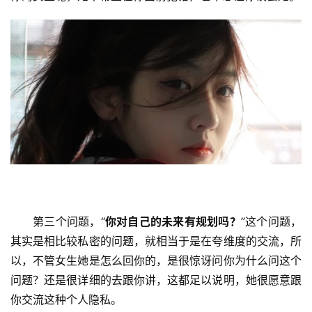
手
|
剁
手
电
影
投稿
|
同
城
登录
注册
美
食
第三个问题，“
你对自己的未来有规划吗？
”这个问题，
|
其实是相比较私密的问题，就相当于是在夸维度的交流，所
打
以，不管女生她是怎么回你的，是很惊讶问你为什么问这个
车
问题？还是很详细的去跟你讲，这都足以说明，她很愿意跟
你交流这种个人隐私。
免