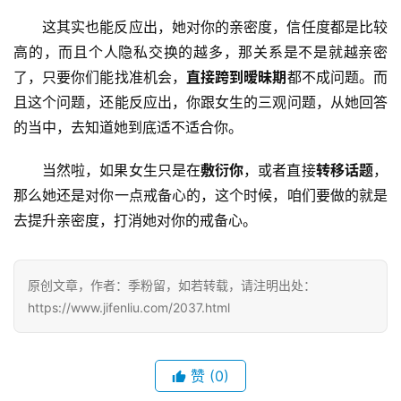
费
这其实也能反应出，她对你的亲密度，信任度都是比较
办
高的，而且个人隐私交换的越多，那关系是不是就越亲密
卡
了，只要你们能找准机会，
直接跨到暧昧期
都不成问题。而
且这个问题，还能反应出，你跟女生的三观问题，从她回答
的当中，去知道她到底适不适合你。
当然啦，如果女生只是在
敷衍你
，或者直接
转移话题
，
那么她还是对你一点戒备心的，这个时候，咱们要做的就是
去提升亲密度，打消她对你的戒备心。
原创文章，作者：季粉留，如若转载，请注明出处：
https://www.jifenliu.com/2037.html
赞
(0)