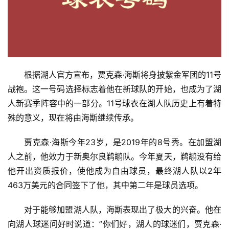
根据湖人官方宣布，贾克森·海斯将身披紫金军团的11号
战袍。这一号码选择标志着他在新球队的开始，也成为了湖
人新赛季阵容中的一部分。11号球衣在湖人队历史上有着特
殊的意义，现在将由海斯继续传承。
首
贾克森·海斯今年23岁，是2019年的8号秀。在加盟湖
页
人之前，他效力于新奥尔良鹈鹕队。今年夏天，鹈鹕没有给
他开出资质报价，使他成为自由球员，最终湖人队以2年
入
463万美元的合同签下了他，其中第二年是球员选项。
手
|
对于能够加盟湖人队，海斯表现出了极大的兴奋。他在
剁
手
向湖人球迷问好时说道：”你们好，湖人的球迷们，贾克森·