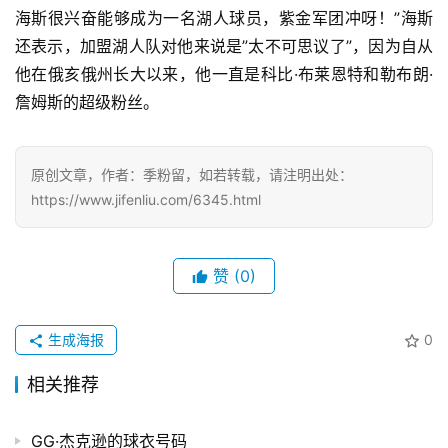
海斯很兴奋能够成为一名湖人球员，紫金军团冲呀！”海斯
电
还表示，加盟湖人队对他来说是”太不可思议了”，因为自从
影
投稿
他在俄亥俄州长大以来，他一直是科比·布莱恩特和勒布朗·
|
詹姆斯的超级粉丝。
同
城
登录
注册
原创文章，作者：季粉留，如若转载，请注明出处：
美
https://www.jifenliu.com/6345.html
食
|
打
赞
(0)
车
生成海报
0
免
费
相关推荐
办
卡
GG·杰克逊的球衣号码