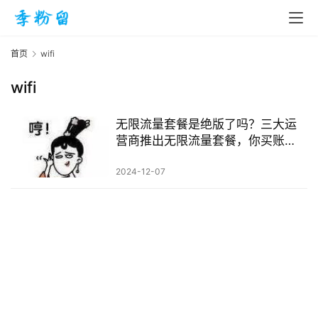
首页
wifi
wifi
首
页
无限流量套餐是绝版了吗？三大运
营商推出无限流量套餐，你买账
吗？
入
2024-12-07
手
|
剁
手
电
影
投稿
|