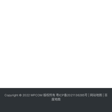
同
城
登录
注册
美
食
|
打
车
免
费
办
卡
Copyright © 2022 WPCOM 版权所有
粤ICP备2021136285号
|
网站地图
|
百
度地图