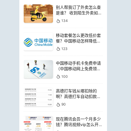
别人帮我订了外卖怎么查
是谁？ 收到陌生外卖如何
查询是谁点的
134
移动套餐怎么更改低价套
餐？中国移动怎样降低套
餐费用
123
中国移动手机卡免费申请
（中国移动网上免费领电
话卡）
100
高德打车钱从哪扣除的
啊？高德打车自动扣款是
扣哪里的钱
90
现在腾讯会员一个月多少
钱？腾讯视频vip怎么开通
便宜