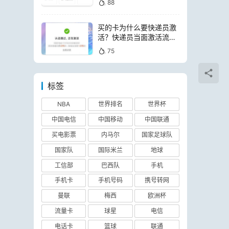
88
买的卡为什么要快递员激
活？快递员当面激活流量
卡可靠吗
75
标签
NBA
世界排名
世界杯
中国电信
中国移动
中国联通
买电影票
内马尔
国家足球队
国家队
国际米兰
地球
工信部
巴西队
手机
手机卡
手机号码
携号转网
曼联
梅西
欧洲杯
流量卡
球星
电信
电话卡
篮球
联通