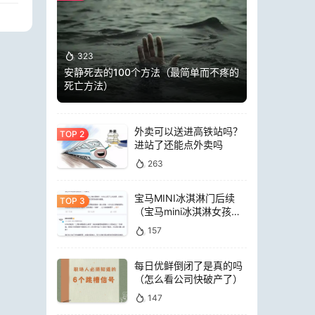
323
安静死去的100个方法（最简单而不疼的
死亡方法）
外卖可以送进高铁站吗？
进站了还能点外卖吗
263
宝马MINI冰淇淋门后续
（宝马mini冰淇淋女孩员
工）
157
每日优鲜倒闭了是真的吗
（怎么看公司快破产了）
147