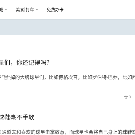
城
美食|打车
免费办卡
星们，你还记得吗？
“黑”掉的大牌球星们，比如博格坎普，比如罗伯特·巴乔，比如
0
球鞋毫不手软
员通道去和喜欢的球星击掌致意，而球星也会将自己身上的球鞋