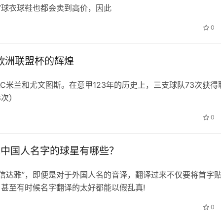
”球衣球鞋也都会卖到高价，因此
0
与欧洲联盟杯的辉煌
C米兰和尤文图斯。在意甲123年的历史上，三支球队73次获得
8次）
0
像中国人名字的球星有哪些？
信达雅”，即便是对于外国人名的音译，翻译过来不仅要将首字
，甚至有时候名字翻译的太好都能以假乱真!
0