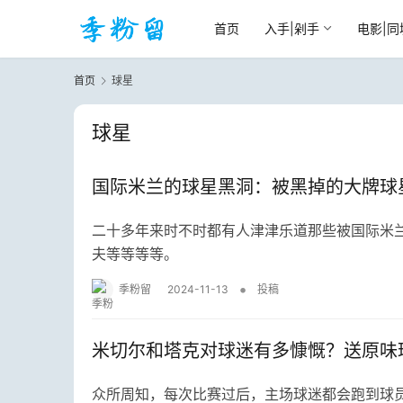
首页
入手|剁手
电影|同
首页
球星
球星
国际米兰的球星黑洞：被黑掉的大牌球
二十多年来时不时都有人津津乐道那些被国际米兰
夫等等等等。
•
季粉留
2024-11-13
投稿
米切尔和塔克对球迷有多慷慨？送原味
众所周知，每次比赛过后，主场球迷都会跑到球