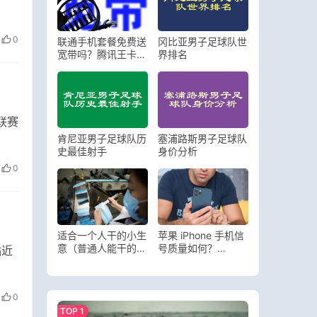
0
联通手机套餐免费送
冈比亚男子足球队世
宽带吗？腾讯王卡天
界排名
王卡等你办理
联赛
肯尼亚男子足球队历
塞浦路斯男子足球队
史最佳射手
身价分析
0
适合一个人干的小生
苹果 iPhone 手机信
意（普通人能干的赚
号质量如何？
贴近
钱行业有哪些）
iPhone12 系列信号
问题仍存在
0