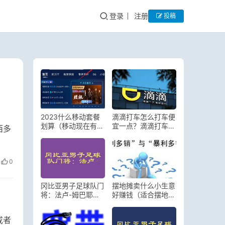
登录
注册
投稿
2023什么移动套餐
滴滴打车怎么打车便
划算（移动现在有什
宜一点？滴滴打车怎
西多
么套餐最实惠）
么叫车便宜
0
冈比亚男子足球队门
摆地摊卖什么小生意
将：法卢-姆巴耶的
好赚钱（适合摆地摊
励志故事
的小生意有哪些）
或者