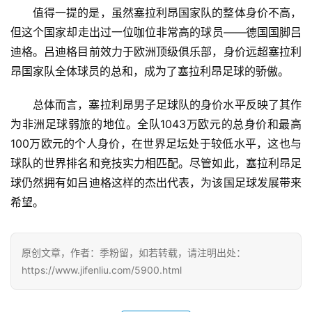
值得一提的是，虽然塞拉利昂国家队的整体身价不高，
手
|
但这个国家却走出过一位咖位非常高的球员——德国国脚吕
剁
迪格。吕迪格目前效力于欧洲顶级俱乐部，身价远超塞拉利
手
昂国家队全体球员的总和，成为了塞拉利昂足球的骄傲。
电
总体而言，塞拉利昂男子足球队的身价水平反映了其作
影
投稿
为非洲足球弱旅的地位。全队1043万欧元的总身价和最高
|
100万欧元的个人身价，在世界足坛处于较低水平，这也与
同
球队的世界排名和竞技实力相匹配。尽管如此，塞拉利昂足
城
球仍然拥有如吕迪格这样的杰出代表，为该国足球发展带来
登录
注册
希望。
美
食
|
原创文章，作者：季粉留，如若转载，请注明出处：
打
https://www.jifenliu.com/5900.html
车