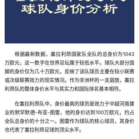
根据最新数据，塞拉利昂国家队全队的总身价为1043
万欧元，这一数字在世界足坛属于较低水平。球队大部分国
脚的身价仅为几十万欧元，反映了该队球员主要在较小联赛
或次级联赛效力的现实情况。作为非洲杯的一支弱旅，塞拉
利昂队的整体身价水平与其实力和国际排名基本相符。
在塞拉利昂队中，身价最高的球员是效力于中超河南建
业的默罕默德-布亚-图雷，他的身价达到100万欧元，约占
首
页
全队总身价的十分之一。图雷作为球队的核心球员，其身价
也代表了塞拉利昂足球的顶尖水平。
入