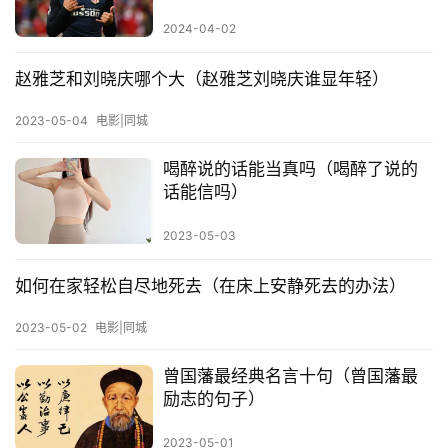
入
2024-04-02
手
|
赵雅芝和刘晓庆哪个大（赵雅芝刘晓庆谁显年轻）
剁
手
2023-05-04
电影|同城
喝醉说的话能当真吗（喝醉了说的
电
话能信吗）
影
投稿
|
2023-05-03
同
城
如何在家轻松自尽地死去（在床上安静死去的办法）
登录
注册
美
2023-05-02
电影|同城
食
|
曾国藩最经典名言十句（曾国藩最
打
励志的句子）
车
2023-05-01