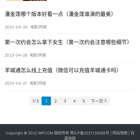
免
潘金莲哪个版本好看一点（潘金莲谁演的最美）
费
办
2023-04-30
电影|同城
卡
第一次约会怎么拿下女生（第一次约会注意哪些细节）
2023-04-28
电影|同城
羊城通怎么线上充值（微信可以充值羊城通卡吗）
2023-04-27
电影|同城
1 / 5
1
2
3
4
5
下一页
Copyright © 2022 WPCOM 版权所有
粤ICP备2021136285号
|
网站地图
|
百
度地图