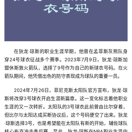
在狄龙·琼斯的职业生涯早期，他曾在孟菲斯灰熊队身
穿24号球衣征战多个赛季。2023年7月9日，狄龙·琼斯加
首
盟休斯敦火箭队，选择了9号作为自己的新球衣号码。在火
页
箭队期间，他凭借出色的防守表现成为球队的重要一员。
入
2024年7月26日，菲尼克斯太阳队官方宣布，狄龙·琼
手
斯将改穿3号球衣开启生涯新篇章。这一变化标志着他职业
|
剁
生涯的又一次转折。太阳队的3号球衣此前曾由比尔穿着，
手
但比尔与太阳达成买断协议后，这个号码便空了出来。狄龙
·琼斯选择3号，也是希望能在太阳队有新的开始，辅佐球队
电
核心布克冲击季后赛。至此，狄龙·琼斯在NBA职业生涯中