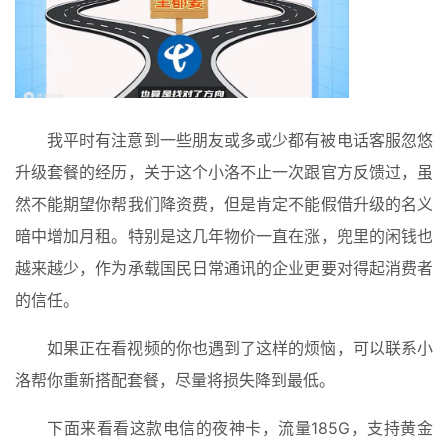
入
手
|
剁
手
我平时有注意到一些朋友或多或少都有被电话客服忽悠
电
升级套餐的经历，关于这个小洛不止一次跟官方反馈过，虽
影
投稿
|
然不能期望你帮我们降资费，但是肯定不能假借升级的名义
同
暗中增加月租。特别是这几年物价一直在涨，兜里的闲钱也
城
越来越少，作为承载国民日常通讯的企业更要对得起消费者
登录
注册
的信任。
美
食
如果正在看视频的你也遇到了这样的烦恼，可以联系小
|
打
洛帮你重新搭配套餐，尽量将损失降到最低。
车
下面来看看这款电信的夜神卡，流量185G，支持黄金