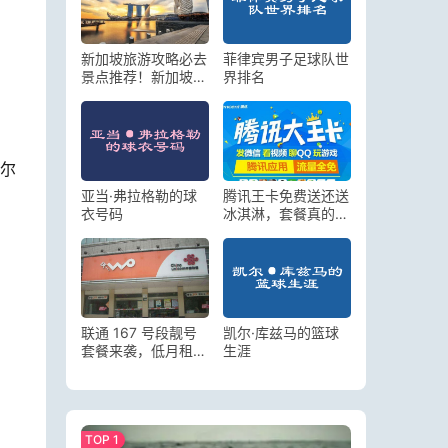
新加坡旅游攻略必去
菲律宾男子足球队世
景点推荐！新加坡有
界排名
哪些旅游景点值得推
荐
托尔
亚当·弗拉格勒的球
腾讯王卡免费送还送
衣号码
冰淇淋，套餐真的省
钱吗？
联通 167 号段靓号
凯尔·库兹马的篮球
套餐来袭，低月租享
生涯
超多福利