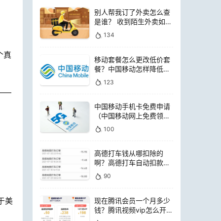
别人帮我订了外卖怎么查
是谁？ 收到陌生外卖如何
查询是谁点的
134
个真
移动套餐怎么更改低价套
餐？中国移动怎样降低套
餐费用
123
——
中国移动手机卡免费申请
（中国移动网上免费领电
话卡）
100
高德打车钱从哪扣除的
啊？高德打车自动扣款是
扣哪里的钱
90
于美
现在腾讯会员一个月多少
钱？腾讯视频vip怎么开通
便宜