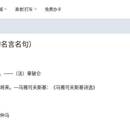
城
美食|打车
免费办卡
的名言名句）
。——（法）拿破仑
的将来。—马雅可夫斯基：《马雅可夫斯基诗选》
大仲马