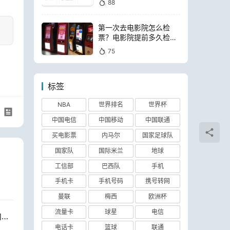
88
第一次去电影院怎么检
票？电影院提前多久检票
进场
75
标签
NBA
世界排名
世界杯
中国电信
中国移动
中国联通
买电影票
内马尔
国家足球队
国家队
国际米兰
地球
工信部
巴西队
手机
手机卡
手机号码
携号转网
曼联
梅西
欧洲杯
流量卡
球星
电信
2022 卡塔尔世界杯：巴西队公布 26 人大名单，内马尔领衔
电话卡
篮球
联通