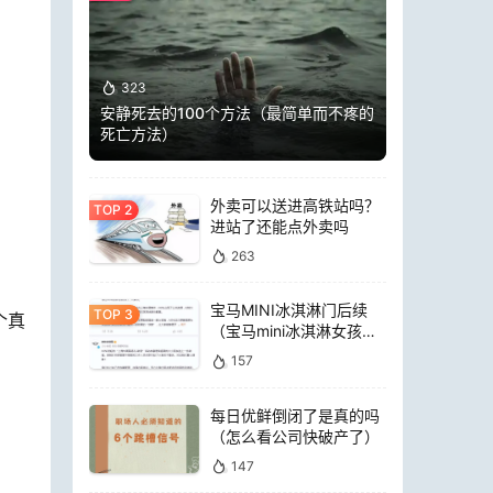
323
安静死去的100个方法（最简单而不疼的
死亡方法）
外卖可以送进高铁站吗？
进站了还能点外卖吗
263
宝马MINI冰淇淋门后续
个真
（宝马mini冰淇淋女孩员
工）
157
每日优鲜倒闭了是真的吗
（怎么看公司快破产了）
147