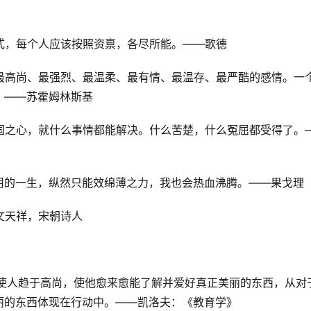
式，每个人应该按照资禀，各尽所能。——歌德
最高尚、最强烈、最温柔、最有情、最温存、最严酷的感情。一
。——苏霍姆林斯基
国之心，就什么事情都能解决。什么苦楚，什么冤屈都受得了。
用的一生，纵然只能效绵薄之力，我也会热血沸腾。——果戈理
文天祥，宋朝诗人
，使人趋于高尚，使他愈来愈能了解并爱好真正美丽的东西，从对
丽的东西体现在行动中。——凯洛夫：《教育学》