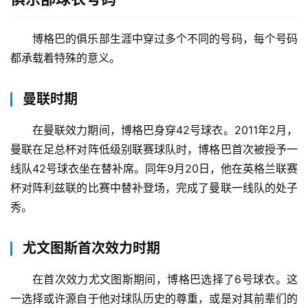
博格巴的俱乐部生涯中穿过多个不同的号码，每个号码
都承载着特殊的意义。
曼联时期
在曼联效力期间，博格巴身穿42号球衣。2011年2月，
曼联在足总杯对阵低级别联赛球队时，博格巴首次被授予一
线队42号球衣坐在替补席。同年9月20日，他在英格兰联赛
杯对阵利兹联的比赛中替补登场，完成了曼联一线队的处子
首
秀。
页
尤文图斯首次效力时期
入
手
在首次效力尤文图斯期间，博格巴选择了6号球衣。这
|
一选择或许源自于他对球队历史的尊重，或是对其前辈们的
剁