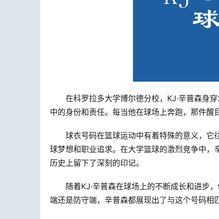
在科罗拉多大学博尔德分校，KJ·辛普森身
中的身份和责任。每当他在球场上奔跑，那件醒
球衣号码在篮球运动中有着特殊的意义，它往
球梦想和职业追求。在大学篮球的激烈竞争中，
历史上留下了深刻的印记。
随着KJ·辛普森在球场上的不断成长和进步
端还是防守端，辛普森都展现出了与这个号码相