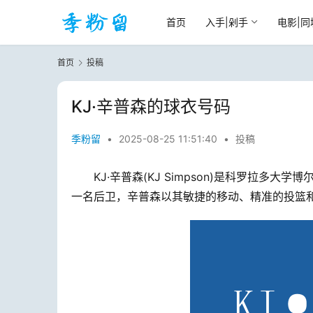
首页
入手|剁手
电影|同
首页
投稿
KJ·辛普森的球衣号码
季粉留
•
2025-08-25 11:51:40
•
投稿
KJ·辛普森(KJ Simpson)是科罗拉
一名后卫，辛普森以其敏捷的移动、精准的投篮