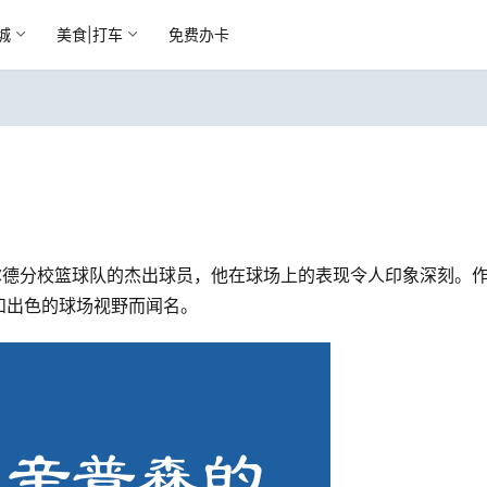
城
美食|打车
免费办卡
多大学博尔德分校篮球队的杰出球员，他在球场上的表现令人印象深刻。
和出色的球场视野而闻名。