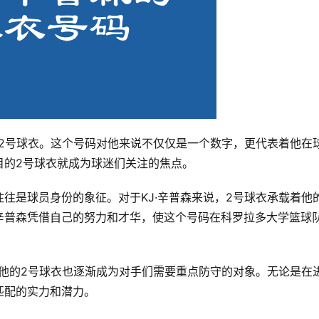
穿2号球衣。这个号码对他来说不仅仅是一个数字，更代表着他在
目的2号球衣就成为球迷们关注的焦点。
往是球员身份的象征。对于KJ·辛普森来说，2号球衣承载着他
辛普森凭借自己的努力和才华，使这个号码在科罗拉多大学篮球
，他的2号球衣也逐渐成为对手们需要重点防守的对象。无论是在
匹配的实力和潜力。