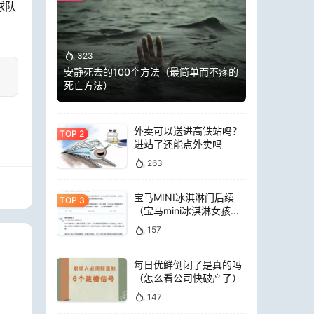
球队
323
安静死去的100个方法（最简单而不疼的
死亡方法）
外卖可以送进高铁站吗？
进站了还能点外卖吗
263
宝马MINI冰淇淋门后续
（宝马mini冰淇淋女孩员
工）
157
每日优鲜倒闭了是真的吗
（怎么看公司快破产了）
147