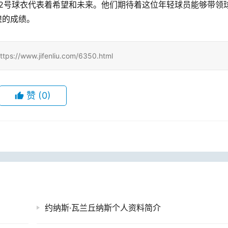
的2号球衣代表着希望和未来。他们期待着这位年轻球员能够带领
煌的成绩。
.jifenliu.com/6350.html
赞
(0)
约纳斯·瓦兰丘纳斯个人资料简介