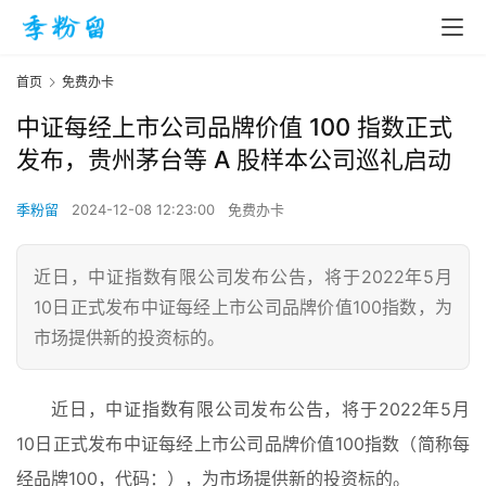
首页
免费办卡
中证每经上市公司品牌价值 100 指数正式
发布，贵州茅台等 A 股样本公司巡礼启动
季粉留
2024-12-08 12:23:00
免费办卡
近日，中证指数有限公司发布公告，将于2022年5月
10日正式发布中证每经上市公司品牌价值100指数，为
市场提供新的投资标的。
近日，中证指数有限公司发布公告，将于2022年5月
10日正式发布中证每经上市公司品牌价值100指数（简称每
经品牌100，代码：），为市场提供新的投资标的。