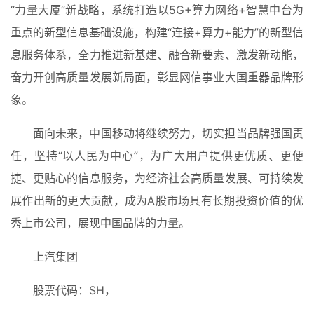
“力量大厦”新战略，系统打造以5G+算力网络+智慧中台为
重点的新型信息基础设施，构建“连接+算力+能力”的新型信
息服务体系，全力推进新基建、融合新要素、激发新动能，
奋力开创高质量发展新局面，彰显网信事业大国重器品牌形
象。
面向未来，中国移动将继续努力，切实担当品牌强国责
任，坚持“以人民为中心”，为广大用户提供更优质、更便
捷、更贴心的信息服务，为经济社会高质量发展、可持续发
展作出新的更大贡献，成为A股市场具有长期投资价值的优
秀上市公司，展现中国品牌的力量。
上汽集团
股票代码：SH，