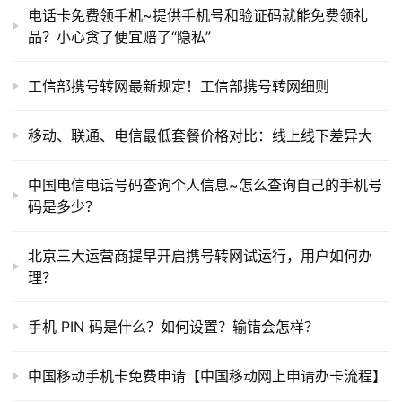
电话卡免费领手机~提供手机号和验证码就能免费领礼
品？小心贪了便宜赔了“隐私”
工信部携号转网最新规定！工信部携号转网细则
移动、联通、电信最低套餐价格对比：线上线下差异大
中国电信电话号码查询个人信息~怎么查询自己的手机号
码是多少？
北京三大运营商提早开启携号转网试运行，用户如何办
理？
手机 PIN 码是什么？如何设置？输错会怎样？
中国移动手机卡免费申请【中国移动网上申请办卡流程】