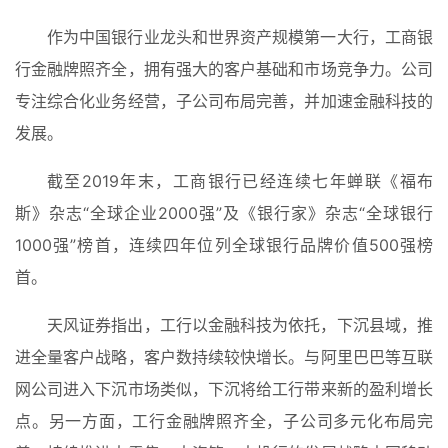
作为中国银行业龙头和世界资产规模第一大行，工商银
行金融牌照齐全，拥有强大的客户基础和市场竞争力。公司
专注综合化业务经营，子公司布局完善，并加速金融科技的
发展。
截至2019年末，工商银行已经连续七年蝉联《福布
斯》杂志“全球企业2000强”及《银行家》杂志“全球银行
1000强”榜首，连续四年位列全球银行品牌价值500强榜
首。
天风证券指出，工行以金融科技为依托，下沉县域，推
进全量客户战略，客户数持续较快增长。与阿里巴巴等互联
网公司进入下沉市场类似，下沉将给工行带来新的盈利增长
点。另一方面，工行金融牌照齐全，子公司多元化布局完