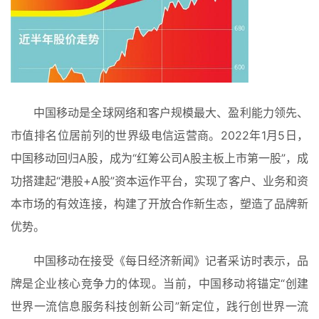
中国移动是全球网络和客户规模最大、盈利能力领先、
市值排名位居前列的世界级电信运营商。2022年1月5日，
中国移动回归A股，成为“红筹公司A股主板上市第一股”，成
功搭建起“港股+A股”资本运作平台，实现了客户、业务和资
本市场的有效连接，构建了开放合作新生态，塑造了品牌新
优势。
中国移动在接受《每日经济新闻》记者采访时表示，品
牌是企业核心竞争力的体现。当前，中国移动将锚定“创建
世界一流信息服务科技创新公司”新定位，践行创世界一流