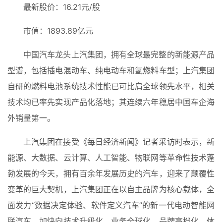
最新股价：16.21元/股
市值：1893.89亿元
中国汽车龙头上汽集团，拥有全球最完整的新能源产品
型谱，包括插电混动车、纯电动车和氢燃料车型；上汽集团
自研的燃料电池系统技术性能已可比肩全球领先水平，相关
技术均已率先实现产品化落地；其连续六年稳居中国车企海
外销量第一。
首
页
上汽集团在接受《每日经济新闻》记者采访时表示，新
能源、大数据、云计算、人工智能、物联网等革命性技术蓬
入
勃发展的今天，拥有百余年发展历史的汽车，迎来了颠覆性
手
|
变革的巨大契机，上汽集团正在以自主品牌为核心载体，全
剁
面发力“数据决定体验、软件定义汽车”的新一代电动智能网
手
联汽车，加快向技术升级化、业务全球化、品牌高档化、体