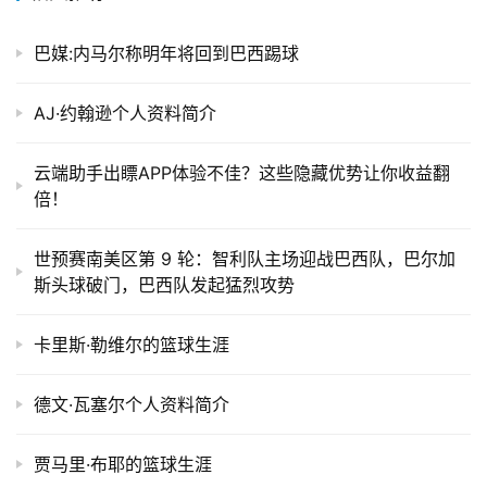
卡
巴媒:内马尔称明年将回到巴西踢球
AJ·约翰逊个人资料简介
云端助手出瞟APP体验不佳？这些隐藏优势让你收益翻
倍！
世预赛南美区第 9 轮：智利队主场迎战巴西队，巴尔加
斯头球破门，巴西队发起猛烈攻势
卡里斯·勒维尔的篮球生涯
德文·瓦塞尔个人资料简介
贾马里·布耶的篮球生涯