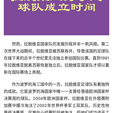
然而，拉脱维亚国家队的发展历程并非一帆风顺。第二
次世界大战期间，拉脱维亚被苏联吞并，导致该国的足球队
在接下来的近半个世纪里无法独立参加国际比赛。直到1991
年拉脱维亚脱离苏联恢复独立后，拉脱维亚国家队才得以重
新在国际赛场上亮相。
首
作为波罗的海三国中的一员，拉脱维亚足球队有着独特
页
的成就。它是波罗的海国家中唯一一支曾经晋级欧洲国家杯
决赛周的球队。2004年欧洲国家杯，拉脱维亚在外围赛附
入
手
加赛中爆冷淘汰了2002年世界杯季军土耳其队，历史性地
|
晋级决赛周。尽管在小组赛阶段被淘汰，但他们成功逼平了