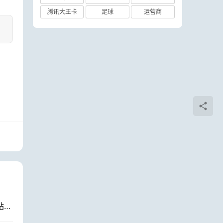
腾讯大王卡
足球
运营商
陕西省总工会与中国电信陕西公司联合举办爱心翼站全省点亮仪式