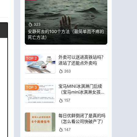
323
安静死去的100个方法（最简单而不疼的
死亡方法）
外卖可以送进高铁站吗？
进站了还能点外卖吗
263
宝马MINI冰淇淋门后续
（宝马mini冰淇淋女孩员
工）
157
每日优鲜倒闭了是真的吗
（怎么看公司快破产了）
147