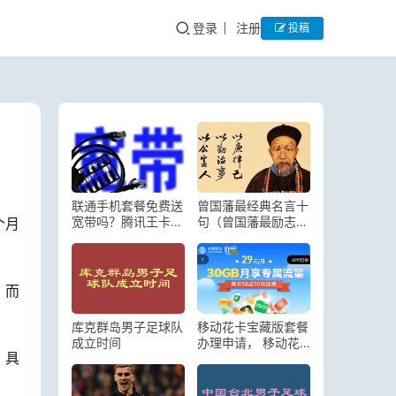
登录
注册
投稿
联通手机套餐免费送
曾国藩最经典名言十
宽带吗？腾讯王卡天
句（曾国藩最励志的
个月
王卡等你办理
句子）
，而
库克群岛男子足球队
移动花卡宝藏版套餐
成立时间
办理申请， 移动花
，具
卡宝藏卡29元套餐
介绍