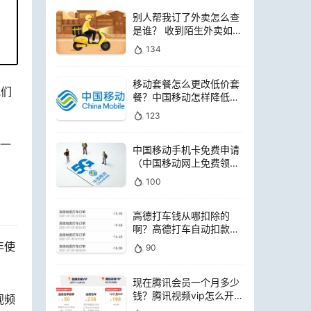
别人帮我订了外卖怎么查
是谁？ 收到陌生外卖如何
查询是谁点的
134
移动套餐怎么更改低价套
我们
餐？中国移动怎样降低套
餐费用
123
唯一
中国移动手机卡免费申请
（中国移动网上免费领电
话卡）
100
高德打车钱从哪扣除的
啊？高德打车自动扣款是
扣哪里的钱
年使
90
现在腾讯会员一个月多少
钱？腾讯视频vip怎么开通
视频
便宜