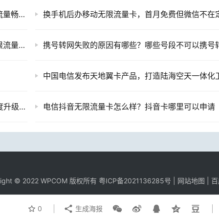
三大运营商下线不限量宣传，套餐更名并标注流量畅享，达量降速
无限流量套餐是绝版了吗？三大运营商推出无限流量套餐，你买账吗？
携号转网失败的原因有哪些？哪些号段不可以携号
联通大王卡套餐介绍19元怎么样联通大王卡再度升级，1 元 1GB 流
电信抖音无限流量卡怎么样？抖音卡哪里可以申请
right © 2022 WPCOM 版权所有
粤ICP备2021136285号
|
网站地图
|
百
0
生成海报