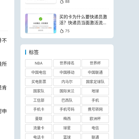
88
买的卡为什么要快递员激
活？快递员当面激活流量
卡可靠吗
75
并不
标签
量所
NBA
世界排名
世界杯
中国电信
中国移动
中国联通
买电影票
内马尔
国家足球队
是肯
国家队
国际米兰
地球
工信部
巴西队
手机
手机卡
手机号码
携号转网
时申
曼联
梅西
欧洲杯
流量卡
球星
电信
电话卡
篮球
联通