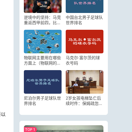
逆境中的坚持：马竞
中国台北男子足球队
重返西甲前四，比利
世界排名
亚雷亚尔的不屈之路
物联网主要用在哪些
马克尔·富尔茨的球
方面上（物联网的具
衣号码
体应用有哪些方面）
尼泊尔男子足球队世
2岁女孩电梯坠亡后
界排名
续时件：保姆疏忽导
致孩子意外死亡
所以