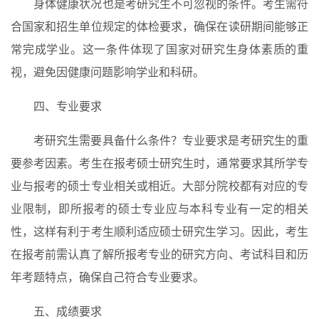
身体健康状况也是考研究生不可忽视的条件。考生需符
合国家和招生单位规定的体检要求，确保在读研期间能够正
电
影
投稿
常完成学业。这一条件体现了国家对研究生身体素质的重
|
视，避免因健康问题影响学业和科研。
同
城
四、专业要求
登录
注册
美
考研究生需要具备什么条件？专业要求是考研究生的重
食
要参考因素。考生在报考硕士研究生时，通常要求其所学专
|
业与报考的硕士专业相关或相近。大部分院校都有对应的专
打
车
业限制，即所报考的硕士专业应与本科专业有一定的相关
性，这样有利于考生顺利适应硕士研究生学习。因此，考生
免
在报考前需认真了解所报考专业的研究方向、考试科目和历
费
年考题特点，确保自己符合专业要求。
办
卡
五、成绩要求