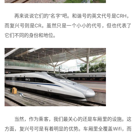
再来说说它们的“名字”吧。和谐号的英文代号是CRH，
而复兴号则是CR。虽然只是一个小小的代号，但也代表了
它们不同的身份和地位。
首
页
入
手
|
剁
手
当然，作为乘客，我们最关心的还是车厢里的设施。这
电
影
投稿
方面，复兴号可是有着明显的优势。车厢里全覆盖Wifi，而
|