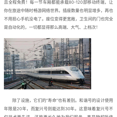
且全程免费！每一节车厢都能承载80-120部移动终端，让
同
你在旅途中随时畅游网络世界。插座数量也明显增多，再也
城
登录
注册
不用担心手机没电了。座位变得更宽敞，卫生间的门也完全
美
是自动化的，一切都显得那么高端、大气、上档次！
食
|
打
车
免
费
办
卡
除了设施，它们的“寿命”也有差别。和谐号的设计使用
年限是20年，而复兴号则能达到30年。这意味着复兴号不