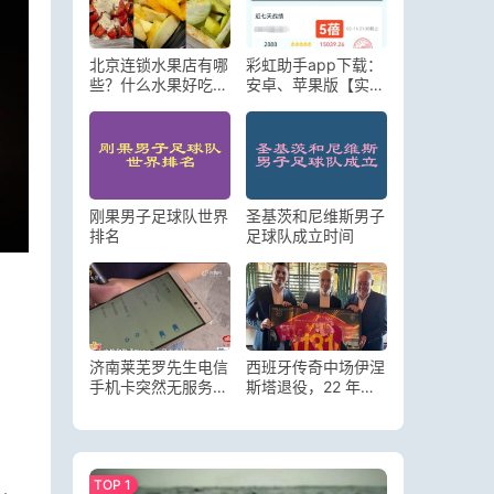
北京连锁水果店有哪
彩虹助手app下载：
些？什么水果好吃便
安卓、苹果版【实体
宜又营养
店进店码】
刚果男子足球队世界
圣基茨和尼维斯男子
排名
足球队成立时间
济南莱芜罗先生电信
西班牙传奇中场伊涅
手机卡突然无服务，
斯塔退役，22 年职
换卡后仍无法使用
业生涯回顾