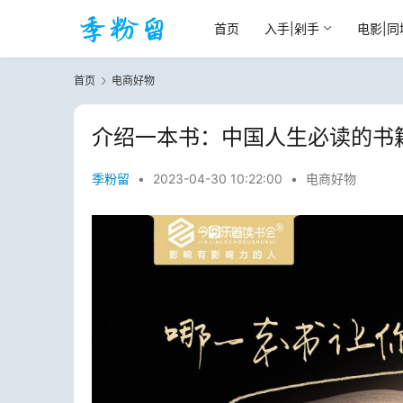
首页
入手|剁手
电影|同
首页
电商好物
介绍一本书：中国人生必读的书
季粉留
•
2023-04-30 10:22:00
•
电商好物