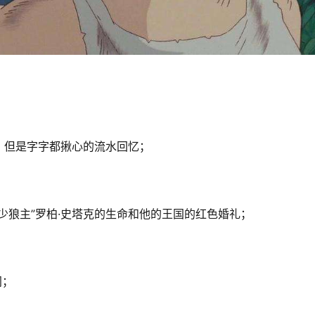
，但是字字都揪心的流水回忆；
少狼主”罗柏·史塔克的生命和他的王国的红色婚礼；
间；