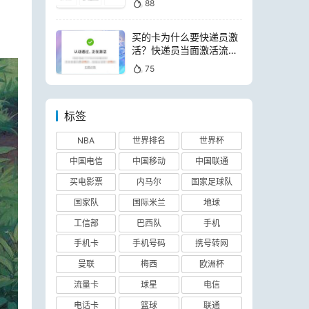
88
买的卡为什么要快递员激
活？快递员当面激活流量
卡可靠吗
75
标签
NBA
世界排名
世界杯
中国电信
中国移动
中国联通
买电影票
内马尔
国家足球队
国家队
国际米兰
地球
工信部
巴西队
手机
手机卡
手机号码
携号转网
曼联
梅西
欧洲杯
流量卡
球星
电信
电话卡
篮球
联通