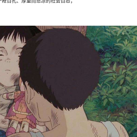
千疮百孔、厚重而悲凉的社会百态；