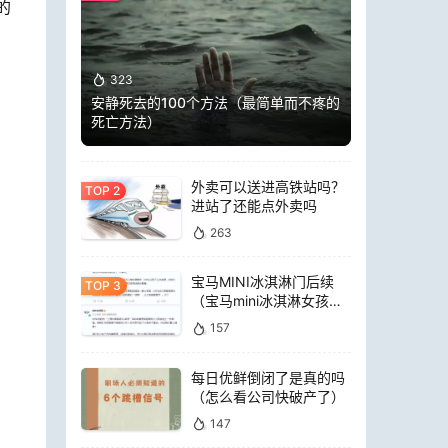
的
323
安静死去的100个方法（最简单而不疼的
死亡方法）
外卖可以送进高铁站吗？
进站了还能点外卖吗
263
宝马MINI冰淇淋门后续
（宝马mini冰淇淋女孩员
工）
157
每日优鲜倒闭了是真的吗
（怎么看公司快破产了）
147