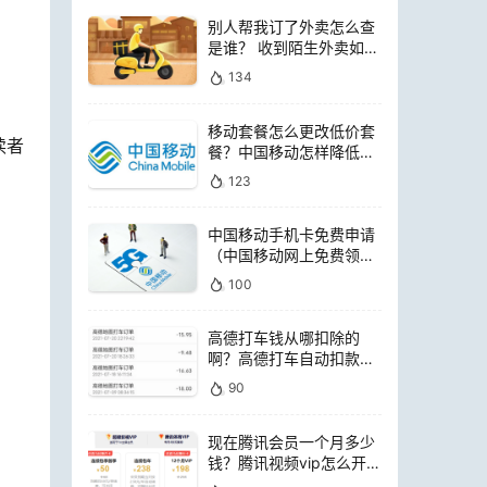
别人帮我订了外卖怎么查
是谁？ 收到陌生外卖如何
查询是谁点的
134
移动套餐怎么更改低价套
读者
餐？中国移动怎样降低套
餐费用
123
中国移动手机卡免费申请
（中国移动网上免费领电
话卡）
100
高德打车钱从哪扣除的
啊？高德打车自动扣款是
扣哪里的钱
90
现在腾讯会员一个月多少
钱？腾讯视频vip怎么开通
便宜