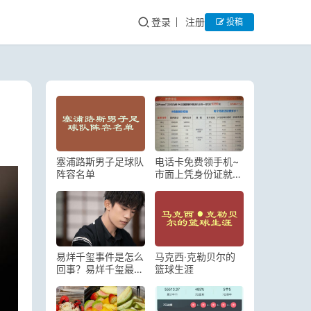
登录
注册
投稿
塞浦路斯男子足球队
电话卡免费领手机~
阵容名单
市面上凭身份证就能
免费送手机和电话卡
的活动，你觉得安全
吗？
易烊千玺事件是怎么
马克西·克勒贝尔的
回事？易烊千玺最近
篮球生涯
新闻事件是什么