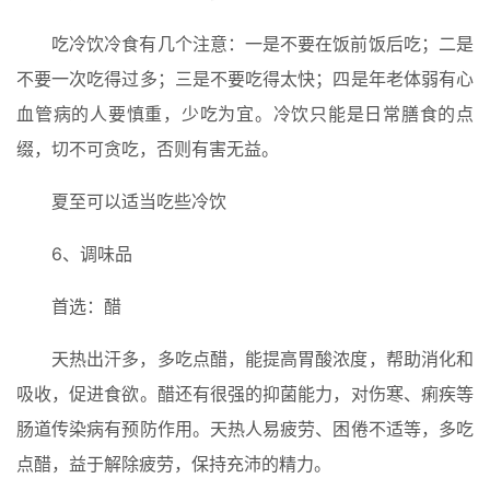
车
吃冷饮冷食有几个注意：一是不要在饭前饭后吃；二是
免
不要一次吃得过多；三是不要吃得太快；四是年老体弱有心
费
血管病的人要慎重，少吃为宜。冷饮只能是日常膳食的点
办
缀，切不可贪吃，否则有害无益。
卡
夏至可以适当吃些冷饮
6、调味品
首选：醋
天热出汗多，多吃点醋，能提高胃酸浓度，帮助消化和
吸收，促进食欲。醋还有很强的抑菌能力，对伤寒、痢疾等
肠道传染病有预防作用。天热人易疲劳、困倦不适等，多吃
点醋，益于解除疲劳，保持充沛的精力。