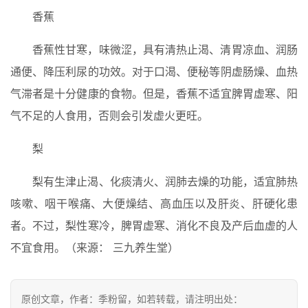
香蕉
香蕉性甘寒，味微涩，具有清热止渴、清胃凉血、润肠
通便、降压利尿的功效。对于口渴、便秘等阴虚肠燥、血热
气滞者是十分健康的食物。但是，香蕉不适宜脾胃虚寒、阳
气不足的人食用，否则会引发虚火更旺。
梨
梨有生津止渴、化痰清火、润肺去燥的功能，适宜肺热
咳嗽、咽干喉痛、大便燥结、高血压以及肝炎、肝硬化患
者。不过，梨性寒冷，脾胃虚寒、消化不良及产后血虚的人
不宜食用。（来源： 三九养生堂）
原创文章，作者：季粉留，如若转载，请注明出处：