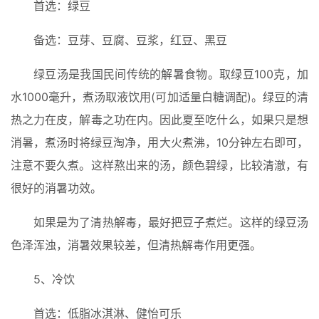
页
首选：绿豆
备选：豆芽、豆腐、豆浆，红豆、黑豆
入
手
绿豆汤是我国民间传统的解暑食物。取绿豆100克，加
|
剁
水1000毫升，煮汤取液饮用(可加适量白糖调配)。绿豆的清
手
热之力在皮，解毒之功在内。因此夏至吃什么，如果只是想
消暑，煮汤时将绿豆淘净，用大火煮沸，10分钟左右即可，
电
注意不要久煮。这样熬出来的汤，颜色碧绿，比较清澈，有
影
投稿
|
很好的消暑功效。
同
城
如果是为了清热解毒，最好把豆子煮烂。这样的绿豆汤
登录
注册
色泽浑浊，消暑效果较差，但清热解毒作用更强。
美
食
5、冷饮
|
打
首选：低脂冰淇淋、健怡可乐