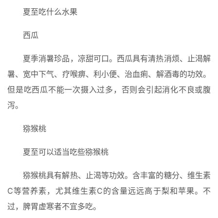
夏至吃什么水果
西瓜
夏季消暑珍品，凉甜可口。西瓜具有清热消烦、止渴解
暑、宽中下气、疗喉痹、利小便、治血痢、解酒毒的功效。
但是吃西瓜不能一次摄入过多，否则会引起消化不良或腹
泻。
猕猴桃
夏至可以适当吃些猕猴桃
猕猴桃具有解热、止渴等功效。含丰富的糖分、维生素
C等营养素，尤其维生素C的含量远远高于梨和苹果。不
过，脾胃虚寒者不宜多吃。