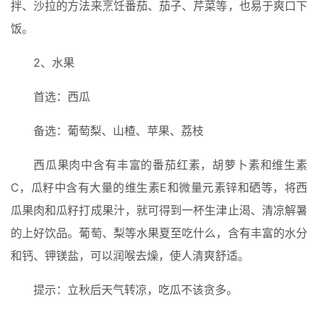
拌、沙拉的方法来烹饪番茄、茄子、芹菜等，也易于爽口下
饭。
2、水果
首选：西瓜
备选：葡萄梨、山楂、苹果、荔枝
西瓜果肉中含有丰富的番茄红素，胡萝卜素和维生素
C，瓜籽中含有大量的维生素E和微量元素锌和硒等，将西
瓜果肉和瓜籽打成果汁，就可得到一杯生津止渴、清凉解暑
的上好饮品。葡萄、梨等水果夏至吃什么，含有丰富的水分
和钙、钾镁盐，可以润喉去燥，使人清爽舒适。
提示：立秋后天气转凉，吃瓜不该贪多。