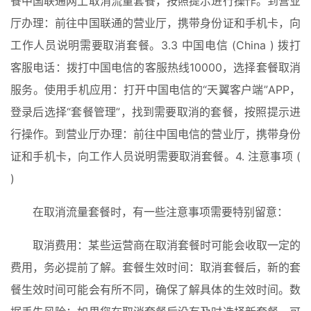
餐中国联通网上取消流量套餐，按照提示进行操作。到营业
手
厅办理：前往中国联通的营业厅，携带身份证和手机卡，向
工作人员说明需要取消套餐。3.3 中国电信 (China ) 拨打
电
影
客服电话：拨打中国电信的客服热线10000，选择套餐取消
投稿
|
服务。使用手机应用：打开中国电信的“天翼客户端”APP，
同
登录后选择“套餐管理”，找到需要取消的套餐，按照提示进
城
登录
注册
行操作。到营业厅办理：前往中国电信的营业厅，携带身份
美
证和手机卡，向工作人员说明需要取消套餐。4. 注意事项 ( 
食
)
|
打
在取消流量套餐时，有一些注意事项需要特别留意：
车
取消费用：某些运营商在取消套餐时可能会收取一定的
免
费用，务必提前了解。套餐生效时间：取消套餐后，新的套
费
餐生效时间可能会有所不同，确保了解具体的生效时间。数
办
卡