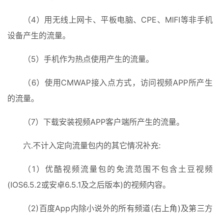
影
投稿
|
（4）用无线上网卡、平板电脑、CPE、MIFI等非手机
同
设备产生的流量。
城
登录
注册
（5）手机作为热点使用产生的流量。
美
食
（6）使用CMWAP接入点方式，访问视频APP所产生
|
打
的流量。
车
（7）下载安装视频APP客户端所产生的流量。
免
六.不计入定向流量包内的其它情况补充:
费
办
（1）优酷视频流量包的免流范围不包含土豆视频
卡
(IOS6.5.2或安卓6.5.1及之后版本)的视频内容。
（2)百度App内除小说外的所有频道(右上角)及第三方