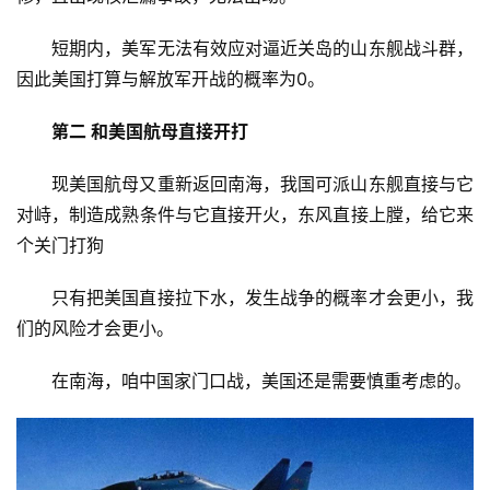
手
|
短期内，美军无法有效应对逼近关岛的山东舰战斗群，
剁
因此美国打算与解放军开战的概率为0。
手
第二 和美国航母直接开打
电
影
现美国航母又重新返回南海，我国可派山东舰直接与它
投稿
|
对峙，制造成熟条件与它直接开火，东风直接上膛，给它来
同
个关门打狗
城
登录
注册
只有把美国直接拉下水，发生战争的概率才会更小，我
美
们的风险才会更小。
食
|
在南海，咱中国家门口战，美国还是需要慎重考虑的。
打
车
免