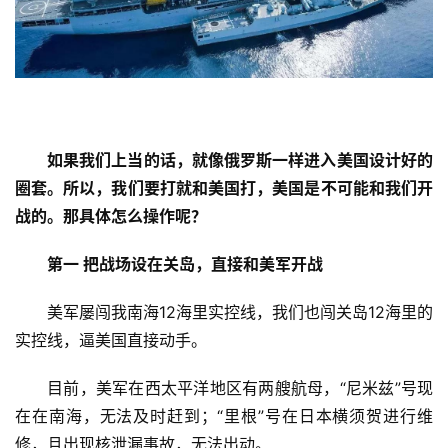
如果我们上当的话，就像俄罗斯一样进入美国设计好的
圈套。所以，我们要打就和美国打，美国是不可能和我们开
战的。那具体怎么操作呢？
第一 把战场设在关岛，直接和美军开战
美军屡闯我南海12海里实控线，我们也闯关岛12海里的
实控线，逼美国直接动手。
首
页
目前，美军在西太平洋地区有两艘航母，“尼米兹”号现
在在南海，无法及时赶到；“里根”号在日本横须贺进行维
入
修，且出现核泄漏事故，无法出动。