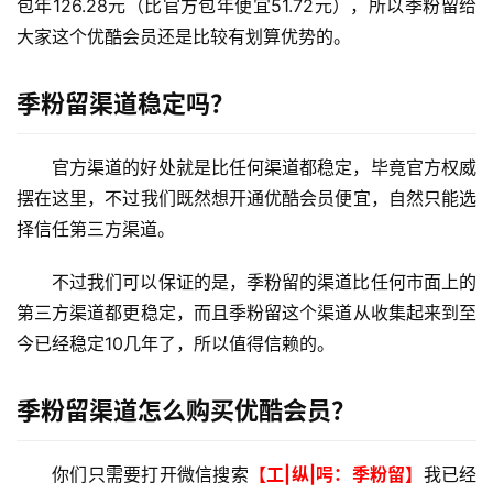
包年126.28元（比官方包年便宜51.72元），所以季粉留给
|
剁
大家这个优酷会员还是比较有划算优势的。
手
季粉留渠道稳定吗？
电
影
投稿
官方渠道的好处就是比任何渠道都稳定，毕竟官方权威
|
摆在这里，不过我们既然想开通优酷会员便宜，自然只能选
同
城
择信任第三方渠道。
登录
注册
不过我们可以保证的是，季粉留的渠道比任何市面上的
美
食
第三方渠道都更稳定，而且季粉留这个渠道从收集起来到至
|
今已经稳定10几年了，所以值得信赖的。
打
车
季粉留渠道怎么购买优酷会员？
免
你们只需要打开微信搜索
【工|纵|呺：季粉留】
我已经
费