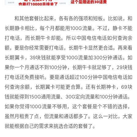
|
剁
手
和其他套餐比起来，各有各的强项和短板。比如说，和
长期静卡相比，每个月都能用100G流量。不过，静卡不能
电
打电话，而长期牛卡却能。所以中国电信电话如何查询余
影
投稿
额，要是你经常需要打电话，长期牛卡显然更合适。再来看
|
同
长期翼卡，39块钱就能享受100G流量加300分钟通话。如
城
果你一个月通话不到100分钟，长期牛卡就足够了，29块钱
登录
注册
打电话还免费接听。要是通话超过100分钟中国电信电话如
美
何查询余额，长期翼卡可能更合算。还有长期神卡，69块
食
|
钱就能得到150G通用流量、30G定向流量和100分钟通话。
打
如果你觉得100G流量不够用，这个套餐是个不错的选择，
车
虽然月租贵了点，但流量和通话都多了。这么一对比，大家
免
就能根据自己的需求来挑选合适的套餐了。
费