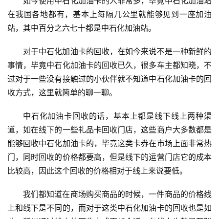
如今使用中石化加油卡的人非常多，毕竟中石化加油站
在我国各地都有，基本上每隔几公里就能够见到一座加油
首
站，其中百分之六七十都是中石化加油站。
页
对于中石化加油卡的回收，在如今来说不是一种新鲜的
入
事情，毕竟中石化加油卡的回收已久，很多车主都知晓，不
手
过对于一些没有接触过的小伙伴就不知道中石化加油卡的回
|
收方式，这里就简单的聊一聊。
剁
手
中石化加油卡回收的话，基本上都是线下线上两种渠
道，如在线下的一些礼品卡回收门店，这些商户大多数都是
电
能够回收中石化加油卡的，毕竟这类卡券在市场上面非常热
影
投稿
门，同时回收的价格都要高，但是线下的运营门店它的成本
|
比较高，因此这个回收的价格相对于线上来说要低。
同
城
我们都知道在商场购买商品的时候，一件商品的价格线
登录
注册
上和线下是不同的，而对于这类中石化加油卡的回收也是如
美