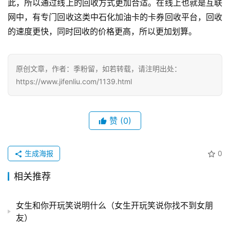
此，所以通过线上的回收方式更加合适。在线上也就是互联
食
|
网中，有专门回收这类中石化加油卡的卡券回收平台，回收
打
的速度更快，同时回收的价格更高，所以更加划算。
车
原创文章，作者：季粉留，如若转载，请注明出处：
免
费
https://www.jifenliu.com/1139.html
办
卡
赞
(0)
生成海报
0
相关推荐
女生和你开玩笑说明什么（女生开玩笑说你找不到女朋
友）