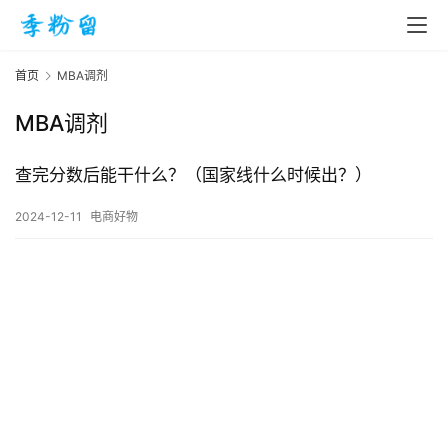
首页
MBA调剂
MBA调剂
首
页
查完分数后能干什么？（国家线什么时候出？）
2024-12-11
电商好物
入
手
|
剁
手
电
影
投稿
|