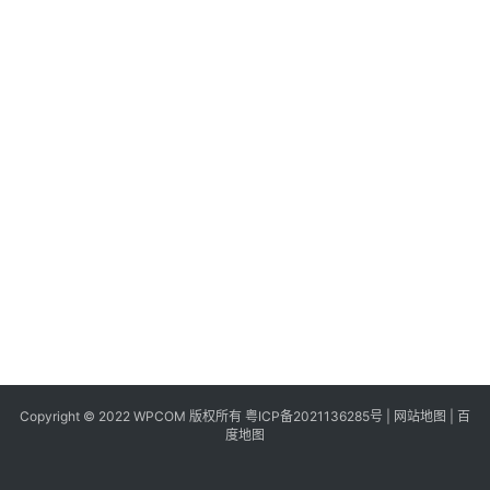
同
城
登录
注册
美
食
|
打
车
免
费
办
卡
Copyright © 2022 WPCOM 版权所有
粤ICP备2021136285号
|
网站地图
|
百
度地图