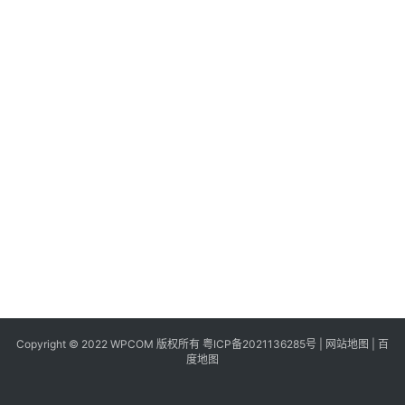
同
城
登录
注册
美
食
|
打
车
免
费
办
卡
Copyright © 2022 WPCOM 版权所有
粤ICP备2021136285号
|
网站地图
|
百
度地图