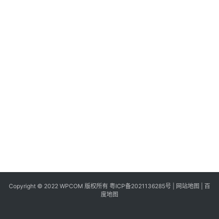
同
城
登录
注册
美
食
|
打
车
免
费
办
卡
Copyright © 2022 WPCOM 版权所有
粤ICP备2021136285号
|
网站地图
|
百
度地图