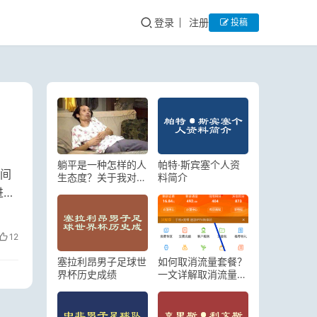
登录
注册
投稿
躺平是一种怎样的人
帕特·斯宾塞个人资
间
生态度？关于我对年
料简介
轻人躺平的看法
进高
12
塞拉利昂男子足球世
如何取消流量套餐？
界杯历史成绩
一文详解取消流量套
餐的方法和注意事项