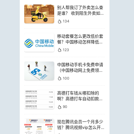
别人帮我订了外卖怎么查
是谁？ 收到陌生外卖如何
查询是谁点的
134
移动套餐怎么更改低价套
餐？中国移动怎样降低套
餐费用
123
中国移动手机卡免费申请
（中国移动网上免费领电
话卡）
100
高德打车钱从哪扣除的
啊？高德打车自动扣款是
扣哪里的钱
90
现在腾讯会员一个月多少
钱？腾讯视频vip怎么开通
便宜