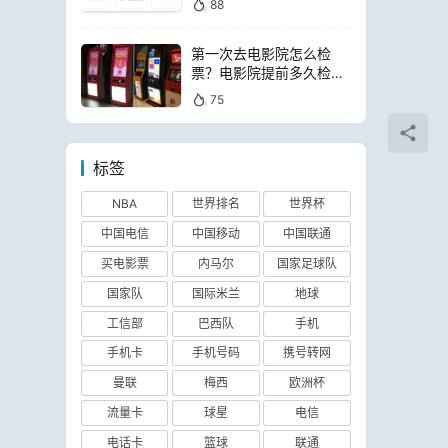
88
第一次去电影院怎么检
票？电影院提前多久检票
进场
75
标签
NBA
世界排名
世界杯
中国电信
中国移动
中国联通
买电影票
内马尔
国家足球队
国家队
国际米兰
地球
工信部
巴西队
手机
手机卡
手机号码
携号转网
曼联
梅西
欧洲杯
流量卡
球星
电信
电话卡
篮球
联通