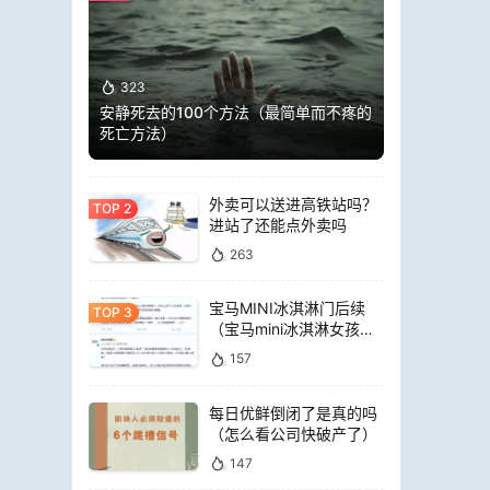
323
安静死去的100个方法（最简单而不疼的
死亡方法）
外卖可以送进高铁站吗？
进站了还能点外卖吗
263
宝马MINI冰淇淋门后续
（宝马mini冰淇淋女孩员
工）
157
每日优鲜倒闭了是真的吗
（怎么看公司快破产了）
147