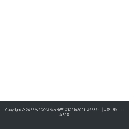
同
城
登录
注册
美
食
|
打
车
免
费
办
卡
Copyright © 2022 WPCOM 版权所有
粤ICP备2021136285号
|
网站地图
|
百
度地图