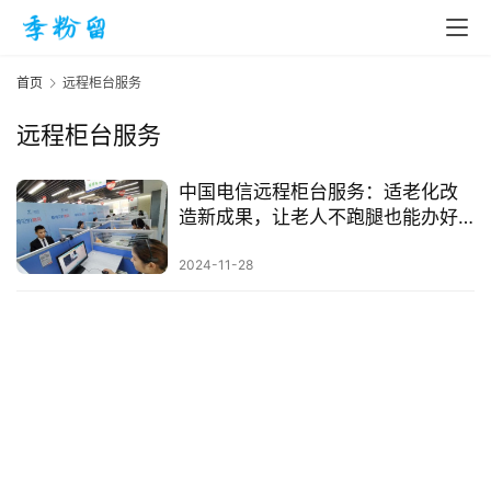
首页
远程柜台服务
远程柜台服务
首
页
中国电信远程柜台服务：适老化改
造新成果，让老人不跑腿也能办好
业务
入
2024-11-28
手
|
剁
手
电
影
投稿
|