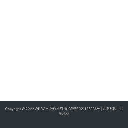
同
城
登录
注册
美
食
|
打
车
免
费
办
卡
Copyright © 2022 WPCOM 版权所有
粤ICP备2021136285号
|
网站地图
|
百
度地图