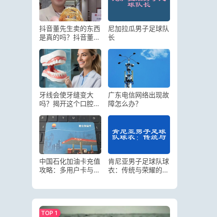
抖音董先生卖的东西
尼加拉瓜男子足球队
是真的吗？抖音董先
长
生东西靠谱吗
牙线会使牙缝变大
广东电信网络出现故
吗？揭开这个口腔健
障怎么办？
康的常见误区
中国石化加油卡充值
肯尼亚男子足球队球
攻略：多用户卡与单
衣：传统与荣耀的象
用户卡充值流程全解
征
析