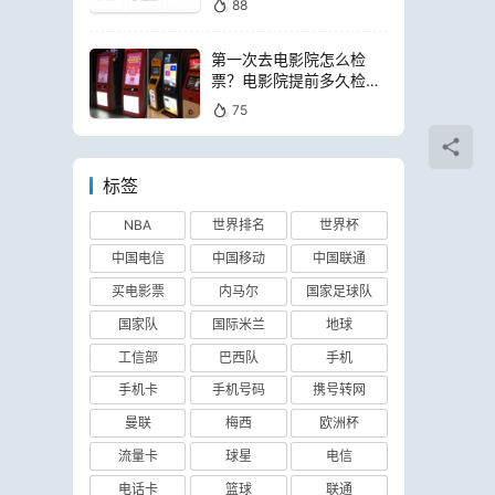
88
第一次去电影院怎么检
票？电影院提前多久检票
进场
75
标签
NBA
世界排名
世界杯
中国电信
中国移动
中国联通
买电影票
内马尔
国家足球队
国家队
国际米兰
地球
工信部
巴西队
手机
手机卡
手机号码
携号转网
曼联
梅西
欧洲杯
流量卡
球星
电信
电话卡
篮球
联通