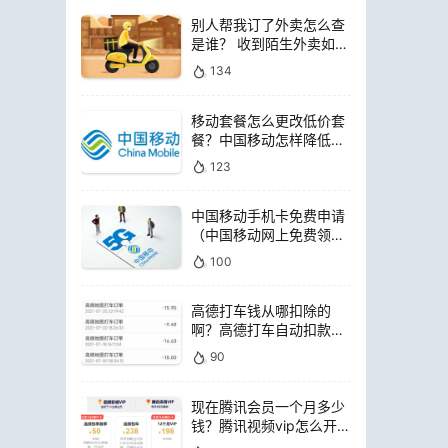
别人帮我订了外卖怎么查
是谁？ 收到陌生外卖如何
查询是谁点的
134
移动套餐怎么更改低价套
餐？中国移动怎样降低套
餐费用
123
中国移动手机卡免费申请
（中国移动网上免费领电
话卡）
100
高德打车钱从哪扣除的
啊？高德打车自动扣款是
扣哪里的钱
90
现在腾讯会员一个月多少
钱？腾讯视频vip怎么开通
便宜