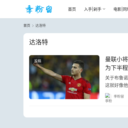
首页
入手|剁手
电影|同
首页
达洛特
达洛特
曼联小将
投稿
为下半程
关于布鲁诺
这就好像他
季粉留