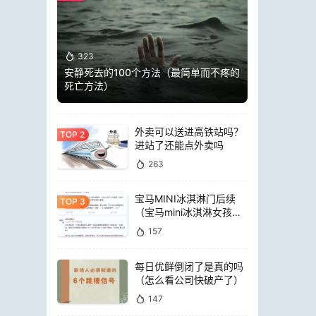
323
安静死去的100个方法（最简单而不疼的
死亡方法）
外卖可以送进高铁站吗？
进站了还能点外卖吗
263
宝马MINI冰淇淋门后续
（宝马mini冰淇淋女孩员
工）
157
每日优鲜倒闭了是真的吗
（怎么看公司快破产了）
147