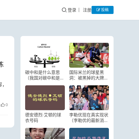
登录
注册
投稿
练
碳中和是什么意思
国际米兰的球星黑
（我国对碳中和是什
洞：被黑掉的大牌球
么意见呢？）
星们，你还记得吗？
容，
0
德安德烈·艾顿的球
李勒优现在真实现状
衣号码
（李勒优的最新消
息）