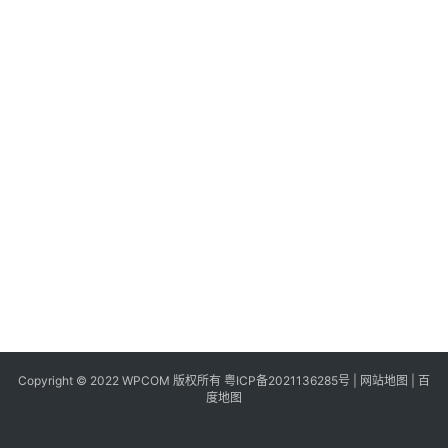
同
城
登录
注册
美
食
|
打
车
免
费
办
卡
Copyright © 2022 WPCOM 版权所有
粤ICP备2021136285号
|
网站地图
|
百
度地图