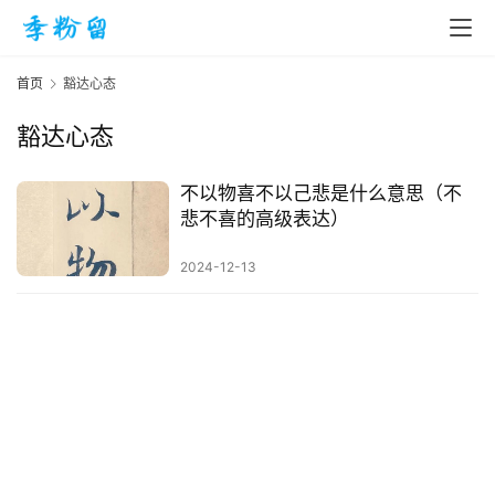
首页
豁达心态
豁达心态
首
页
不以物喜不以己悲是什么意思（不
悲不喜的高级表达）
入
2024-12-13
手
|
剁
手
电
影
投稿
|