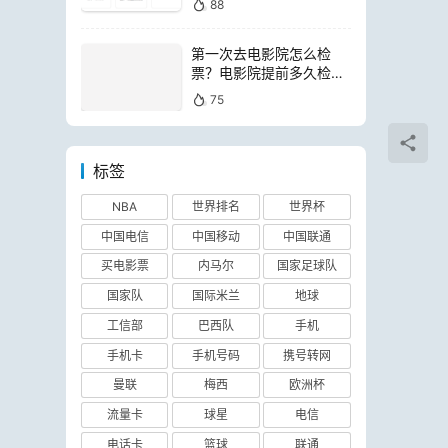
88
第一次去电影院怎么检
票？电影院提前多久检票
进场
75
标签
NBA
世界排名
世界杯
中国电信
中国移动
中国联通
买电影票
内马尔
国家足球队
国家队
国际米兰
地球
工信部
巴西队
手机
手机卡
手机号码
携号转网
曼联
梅西
欧洲杯
流量卡
球星
电信
电话卡
篮球
联通