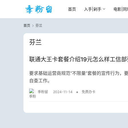
首页
入手|剁手
电影|同
首页
芬兰
芬兰
联通大王卡套餐介绍19元怎么样工信
要求基础运营商规范“不限量”套餐的宣传行为，
自查工作。
•
季粉留
2024-11-14
免费办卡