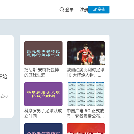
登录
注册
投稿
扬尼斯·安特托昆博
欧洲红魔比利时足球
的篮球生涯
10 大辉煌人物，你
开始
知道都有谁吗？
0
科摩罗男子足球队成
中国广电 5G 正式放
立时间
号，套餐资费公布，
最低 38 元，你会选
择吗？