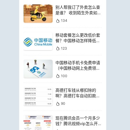
别人帮我订了外卖怎么查
是谁？ 收到陌生外卖如何
查询是谁点的
134
移动套餐怎么更改低价套
餐？中国移动怎样降低套
餐费用
123
中国移动手机卡免费申请
（中国移动网上免费领电
话卡）
100
高德打车钱从哪扣除的
啊？高德打车自动扣款是
扣哪里的钱
90
现在腾讯会员一个月多少
钱？腾讯视频vip怎么开通
便宜