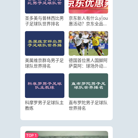
圣多美与普林西比男
京东新人有什么y|ou
子足球队世界排名
惠活动？京东全品类
券在哪里领
美属维京群岛男子足
德国首位黑人国脚阿
球队世界排名
萨莫阿：球场外动静
大，素质堪忧
科摩罗男子足球队主
直布罗陀男子足球队
教练
世界排名