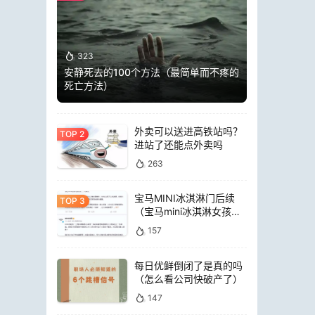
323
安静死去的100个方法（最简单而不疼的
死亡方法）
外卖可以送进高铁站吗？
进站了还能点外卖吗
263
宝马MINI冰淇淋门后续
（宝马mini冰淇淋女孩员
工）
157
每日优鲜倒闭了是真的吗
（怎么看公司快破产了）
147